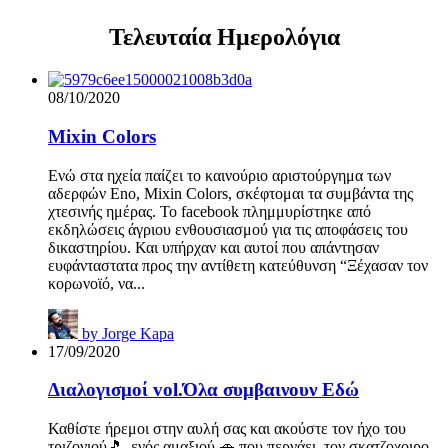
Τελευταία Ημερολόγια
08/10/2020
Mixin Colors
Ενώ στα ηχεία παίζει το καινούριο αριστούργημα των
αδερφών Eno, Μixin Colors, σκέφτομαι τα συμβάντα της
χτεσινής ημέρας. Το facebook πλημμυρίστηκε από
εκδηλώσεις άγριου ενθουσιασμού για τις αποφάσεις του
δικαστηρίου. Και υπήρχαν και αυτοί που απάντησαν
ευφάνταστατα προς την αντίθετη κατεύθυνση “Ξέχασαν τον
κορωνοϊό, να...
by
Jorge Kapa
17/09/2020
Διαλογισμοί vol.Όλα συμβαινουν Εδώ
Καθίστε ήρεμοι στην αυλή σας και ακούστε τον ήχο του
τριζονιού🎵, ενός αμαξιού 🚗 που περνάει, τον σκατζοχοιρο