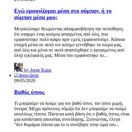
Εγώ εμφανίζομαι μέσα στο σύμπαν, ή το
σύμπαν μέσα μου;
Μεγαλώσαμε θεωρώντας αδιαμφισβήτητη την πεποίθηση,
ότι υπαρχει ενας κοσμος φτιαγμένος από ύλη, που
εμφανίστηκε πολύ καιρο πριν εμείς εμφανιστούμε. Κάποια
στιγμή μέσα σε αυτό τον κόσμο γεννήθηκε το σώμα μας,
από ύλη και μέσα σε αυτό αναπτύχθηκε ο (φτιαγμένος από
ύλη) εγκέφαλός μας. Μέσα του εμφανιστηκε το...
by
Jorge Kapa
09/05/2020
Βαθύς ύπνος
Τι μπορούμε να πούμε για τον βαθύ ύπνο, τον ύπνο χωρίς
όνειρα; Μέχρι πρότεινος νόμιζα ότι δεν μπορούμε να πούμε
απολύτως τίποτα. Πίστευα κατά βάση ότι ο βαθύς ύπνος είναι
μια κατάσταση απουσίας συνείδησης. Ξυπνώντας, έλεγα
“δεν θυμάμαι τίποτα για το τι συνέβησε στην ώρα του...