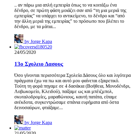
.. αν πάρω μια απλή εμπειρία όπως το να κοιτάξω ένα
δένδρο, σε πρώτη φάση μοιάζει σαν από “τη μια μεριά της
εμπειρίας” να υπάρχει το αντικείμενο, το δένδρο και “από
την άλλη μεριά της εμπειρίας” το πρόσωπο που βλέπει το
δένδρο, με τα μάτια...
by
Jorge Kapa
24/05/2020
13ο Σχολειο Δασους
Όσο γίνονται περισσότερα Σχολεία Δάσους όλο και λιγότερα
πράγματα έχω να πω και αυτό μου φαίνεται εξαιρετικό.
Τούτη τη φορά πηγαμε σε 4 δασάκια (Βοήθεια, Μονοδένδρι,
Λοβωκομείο, Κλειδού), παίξαμε ως και μπέιζμπολ,
σκυταλοδρομίες, μαραθώνιους, καυτή πατάτα, είπαμε
ανέκδοτα, συγκεντρώσαμε σπάνια ευρήματα από όστα
δεινοσαύρων, φτιάξαμε...
by
Jorge Kapa
21/05/2020