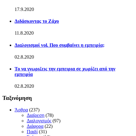
17.9.2020
Διδάσκοντας το Ζάχο
11.8.2020
Διαλογισμοί vol. Που συμβαίνει η εμπειρία;
02.8.2020
Το να γνωριζεις την εμπειρια σε χωρίζει από την
εμπειρία
02.8.2020
Ταξινόμηση
Άρθρα
(237)
Διαίρεση
(78)
Διαλογισμός
(97)
Διάφορα
(22)
Παιδί
(31)