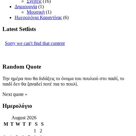
Σχέσεις
(16)
Δημιουργία
(1)
Μουσική
(1)
Ημερολόγια Καραντίνας
(6)
Latest Setlists
Random Quote
Την ημέρα που θα διδάξεις το όνομα του πουλιού στο παιδί, το
παιδί δεν θα ξαναδεί ποτέ πια το πουλί.
Next quote »
Ημερολόγιο
August 2026
M
T
W
T
F
S
S
1
2