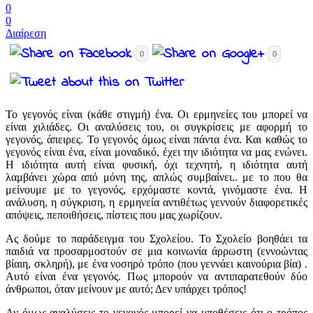
0
0
Διαίρεση
0
0
Το γεγονός είναι (κάθε στιγμή) ένα. Οι ερμηνείες του μπορεί να
είναι χιλιάδες. Οι αναλύσεις του, οι συγκρίσεις με αφορμή το
γεγονός, άπειρες. Το γεγονός όμως είναι πάντα ένα. Και καθώς το
γεγονός είναι ένα, είναι μοναδικό, έχει την ιδιότητα να μας ενώνει.
Η ιδιότητα αυτή είναι φυσική, όχι τεχνητή, η ιδιότητα αυτή
λαμβάνει χώρα από μόνη της, απλώς συμβαίνει.. με το που θα
μείνουμε με το γεγονός, ερχόμαστε κοντά, γινόμαστε ένα. H
ανάλυση, η σύγκριση, η ερμηνεία αντιθέτως γεννούν διαφορετικές
απόψεις, πεποιθήσεις, πίστεις που μας χωρίζουν.
Ας δούμε το παράδειγμα του Σχολείου. Το Σχολείο βοηθάει τα
παιδιά να προσαρμοστούν σε μια κοινωνία άρρωστη (εννοώντας
βίαιη, σκληρή), με ένα νοσηρό τρόπο (που γεννάει καινούρια βία) .
Αυτό είναι ένα γεγονός. Πως μπορούν να αντιπαρατεθούν δύο
άνθρωποι, όταν μείνουν με αυτό; Δεν υπάρχει τρόπος!
Αν όμως αναλύσεις το γεγονός μπορεί να υποθέσεις ότι ο τρόπος