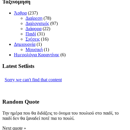
Ταξινόμηση
Άρθρα
(237)
Διαίρεση
(78)
Διαλογισμός
(97)
Διάφορα
(22)
Παιδί
(31)
Σχέσεις
(16)
Δημιουργία
(1)
Μουσική
(1)
Ημερολόγια Καραντίνας
(6)
Latest Setlists
Random Quote
Την ημέρα που θα διδάξεις το όνομα του πουλιού στο παιδί, το
παιδί δεν θα ξαναδεί ποτέ πια το πουλί.
Next quote »