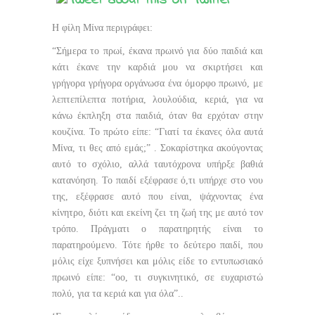
Η φίλη Μίνα περιγράφει:
“Σήμερα το πρωί, έκανα πρωινό για δύο παιδιά και
κάτι έκανε την καρδιά μου να σκιρτήσει και
γρήγορα γρήγορα οργάνωσα ένα όμορφο πρωινό, με
λεπτεπίλεπτα ποτήρια, λουλούδια, κεριά, για να
κάνω έκπληξη στα παιδιά, όταν θα ερχόταν στην
κουζίνα. Το πρώτο είπε: “Γιατί τα έκανες όλα αυτά
Μίνα, τι θες από εμάς;” . Σοκαρίστηκα ακούγοντας
αυτό το σχόλιο, αλλά ταυτόχρονα υπήρξε βαθιά
κατανόηση. Το παιδί εξέφρασε ό,τι υπήρχε στο νου
της, εξέφρασε αυτό που είναι, ψάχνοντας ένα
κίνητρο, διότι και εκείνη ζει τη ζωή της με αυτό τον
τρόπο. Πράγματι ο παρατηρητής είναι το
παρατηρούμενο. Τότε ήρθε το δεύτερο παιδί, που
μόλις είχε ξυπνήσει και μόλις είδε το εντυπωσιακό
πρωινό είπε: “οο, τι συγκινητικό, σε ευχαριστώ
πολύ, για τα κεριά και για όλα”..