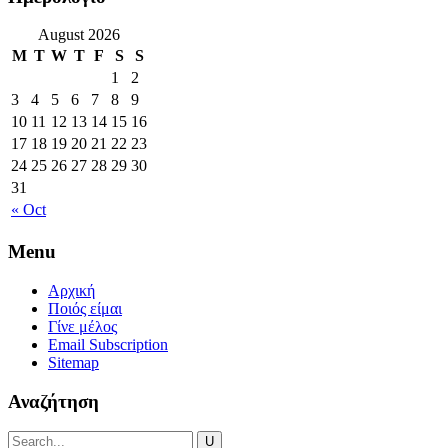
August 2026
M
T
W
T
F
S
S
1
2
3
4
5
6
7
8
9
10
11
12
13
14
15
16
17
18
19
20
21
22
23
24
25
26
27
28
29
30
31
« Oct
Menu
Αρχική
Ποιός είμαι
Γίνε μέλος
Email Subscription
Sitemap
Αναζήτηση