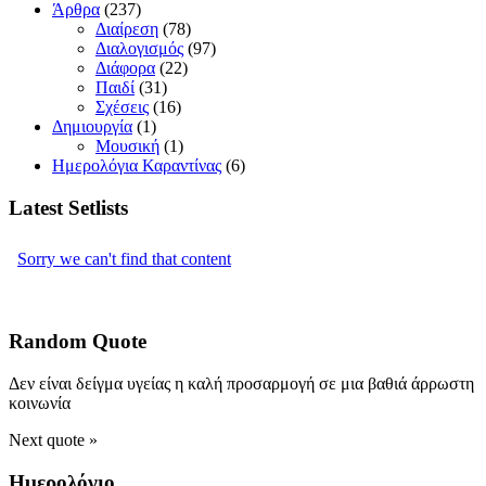
Άρθρα
(237)
Διαίρεση
(78)
Διαλογισμός
(97)
Διάφορα
(22)
Παιδί
(31)
Σχέσεις
(16)
Δημιουργία
(1)
Μουσική
(1)
Ημερολόγια Καραντίνας
(6)
Latest Setlists
Random Quote
Δεν είναι δείγμα υγείας η καλή προσαρμογή σε μια βαθιά άρρωστη
κοινωνία
Next quote »
Ημερολόγιο