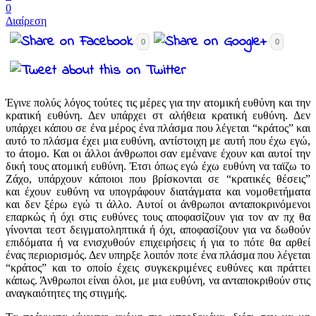
0
Διαίρεση
0
0
Έγινε πολύς λόγος τούτες τις μέρες για την ατομική ευθύνη και την
κρατική ευθύνη. Δεν υπάρχει στ αλήθεια κρατική ευθύνη. Δεν
υπάρχει κάπου σε ένα μέρος ένα πλάσμα που λέγεται “κράτος” και
αυτό το πλάσμα έχει μια ευθύνη, αντίστοιχη με αυτή που έχω εγώ,
το άτομο. Και οι άλλοι άνθρωποι σαν εμένανε έχουν και αυτοί την
δική τους ατομική ευθύνη. Έτσι όπως εγώ έχω ευθύνη να ταϊζω το
Ζάχο, υπάρχουν κάποιοι που βρίσκονται σε “κρατικές θέσεις”
και έχουν ευθύνη να υπογράφουν διατάγματα και νομοθετήματα
και δεν ξέρω εγώ τι άλλο. Αυτοί οι άνθρωποι ανταποκρινόμενοι
επαρκώς ή όχι στις ευθύνες τους αποφασίζουν για τον αν πχ θα
γίνονται τεστ δειγματοληπτικά ή όχι, αποφασίζουν για να δωθούν
επιδόματα ή να ενισχυθούν επιχειρήσεις ή για το πότε θα αρθεί
ένας περιορισμός. Δεν υπηρξε λοιπόν ποτε ένα πλάσμα που λέγεται
“κράτος” και το οποίο έχεις συγκεκριμένες ευθύνες και πράττει
κάπως. Άνθρωποι είναι όλοι, με μια ευθύνη, να ανταποκριθούν στις
αναγκαιότητες της στιγμής.