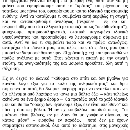
Τα πράγματα γίνονται ακόμη πιο μπερδεμένα, διότι σαν να μη
φτάνει που εφευρίσκουμε αυτό το “κράτος” και ρίχνουμε τις
τσατίλες μας πάνω του, εφευρίσκουμε και το
ιδανικό
της ατομικής
ευθύνης. Αντί να κοιτάξουμε τι συμβαίνει αυτή ακριβώς τη στιγμή
και να ανταποκριθούμε αναλόγως (response – εξ ου και
responsibility που στα ελληνικά μεταφράζεται ως “υπεύθυνότητα”),
φτιάχνουμε αρτηριοσκληρωτικά, στατικά, παγιωμένα ιδανικά
υπευθυνότητας και προσπαθούμε να λειτουργούμε σύμφωνα με
αυτά. Αντί να δω τι συμβαίνει τώρα και να πράξω αναλόγως,
ανατρέχω στα ιδανικά μου, στις αξίες μου, στις ιδέες μου (που
μπορεί να διαμορφώθηκαν πριν 20 χρόνια ή χτες) και προσπαθώ να
πράξω ανάλογα με αυτά. Έτσι χάνεται η επαφή με την στιγμή
ετούτη, τις αναγκαιότητές της και μοιραία προκύπτει όλη αυτή η
σύγχυση.
Πχ αν δεχτώ το ιδανικό “κάθομαι στο σπίτι και δεν βγαίνω για
κανένα λόγο έξω για το καλο της ανθρωπότητας” και δρω
σύμφωνα με αυτό, θα δω μια υπέροχη μέρα να ανατείλει και ενώ
θα φλέγομαι από λαχτάρα να κάνω μια βόλτα έξω – κάτι τελείως
ακίνδυνο σε ένα έρημο δρόμο – θα προτάξω αυτό το χαζό ιδανικό
μου και θα πω “οοοοχι δεν βγαίνουμε έξω, δεν είναι υπεύθυνο” και
πάει η όμορφη βόλτα. Ή αν πχ κουβαλάω μια ιδεά όπως “οι
μπάτσοι είναι βλάκες, αν με δουν θα με γράψουν σίγουρα, ας
κάτσω μέσα” – ειρήσθω εν παρόδω, ποτέ δεν με έχουν
σταματήσει αστυνομικοί, όλο αυτό το διάστημα, στις μοναχικές