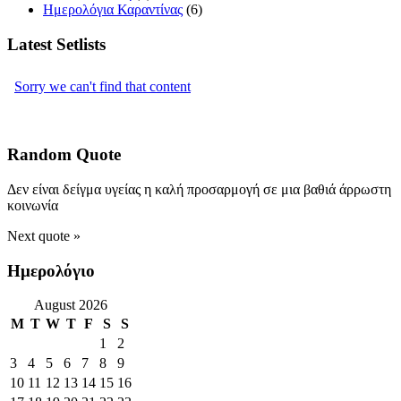
Ημερολόγια Καραντίνας
(6)
Latest Setlists
Random Quote
Δεν είναι δείγμα υγείας η καλή προσαρμογή σε μια βαθιά άρρωστη
κοινωνία
Next quote »
Ημερολόγιο
August 2026
M
T
W
T
F
S
S
1
2
3
4
5
6
7
8
9
10
11
12
13
14
15
16