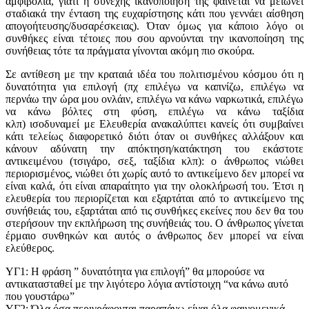
αμφιβολία, γιατί η συνεχής ικανοποίησή της φαίνεται να μειώνει
σταδιακά την ένταση της ευχαρίστησης κάτι που γεννάει αίσθηση
απογοήτευσης/δυσαρέσκειας). Όταν όμως για κάποιο λόγο οι
συνθήκες είναι τέτοιες που σου αρνούνται την ικανοποίηση της
συνήθειας τότε τα πράγματα γίνονται ακόμη πιο σκούρα.
Σε αντίθεση με την κραταιά ιδέα του πολιτισμένου κόσμου ότι η
δυνατότητα για επιλογή (πχ επιλέγω να καπνίζω, επιλέγω να
περνάω την ώρα μου ονλάιν, επιλέγω να κάνω ναρκωτικά, επιλέγω
να κάνω βόλτες στη φύση, επιλέγω να κάνω ταξίδια
κλπ) ισοδυναμεί με Ελευθερία ανακαλύπτει κανείς ότι συμβαίνει
κάτι τελείως διαφορετικό διότι όταν οι συνθήκες αλλάξουν και
κάνουν αδύνατη την απόκτηση/κατάκτηση του εκάστοτε
αντικειμένου (τσιγάρο, σεξ, ταξίδια κλπ): ο άνθρωπος νιώθει
περιορισμένος, νιώθει ότι χωρίς αυτό το αντικείμενο δεν μπορεί να
είναι καλά, ότι είναι απαραίτητο για την ολοκλήρωσή του. Έτσι η
ελευθερία του περιορίζεται και εξαρτάται από το αντικείμενο της
συνήθειάς του, εξαρτάται από τις συνθήκες εκείνες που δεν θα του
στερήσουν την εκπλήρωση της συνήθειάς του. Ο άνθρωπος γίνεται
έρμαιο συνθηκών και αυτός ο άνθρωπος δεν μπορεί να είναι
ελεύθερος.
ΥΓ1: Η φράση ” δυνατότητα για επιλογή” θα μπορούσε να
αντικατασταθεί με την λιγότερο λόγια αντίστοιχη “να κάνω αυτό
που γουστάρω”
ΥΓ2: Όλα όσα περιγράφονται παραπάνω είναι όλα φαινομενικά –