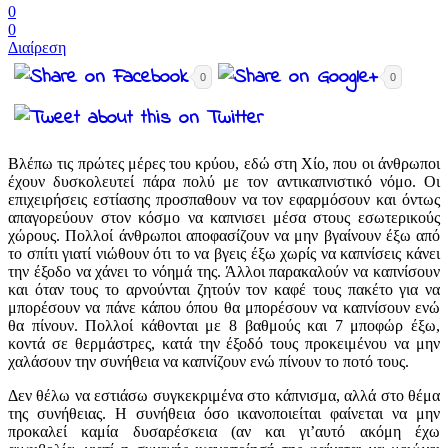
0
0
Διαίρεση
0
0
Βλέπω τις πρώτες μέρες του κρύου, εδώ στη Χίο, που οι άνθρωποι
έχουν δυσκολευτεί πάρα πολύ με τον αντικαπνιστικό νόμο. Οι
επιχειρήσεις εστίασης προσπαθουν να τον εφαρμόσουν και όντως
απαγορεύουν στον κόσμο να καπνισει μέσα στους εσωτερικούς
χώρους. Πολλοί άνθρωποι αποφασίζουν να μην βγαίνουν έξω από
το σπίτι γιατί νιώθουν ότι το να βγεις έξω χωρίς να καπνίσεις κάνει
την έξοδο να χάνει το νόημά της. Άλλοι παρακαλούν να καπνίσουν
και όταν τους το αρνούνται ζητούν τον καφέ τους πακέτο για να
μπορέσουν να πάνε κάπου όπου θα μπορέσουν να καπνίσουν ενώ
θα πίνουν. Πολλοί κάθονται με 8 βαθμούς και 7 μποφώρ έξω,
κοντά σε θερμάστρες, κατά την έξοδό τους προκειμένου να μην
χαλάσουν την συνήθεια να καπνίζουν ενώ πίνουν το ποτό τους.
Δεν θέλω να εστιάσω συγκεκριμένα στο κάπνισμα, αλλά στο θέμα
της συνήθειας. Η συνήθεια όσο ικανοποιείται φαίνεται να μην
προκαλεί καμία δυσαρέσκεια (αν και γι’αυτό ακόμη έχω