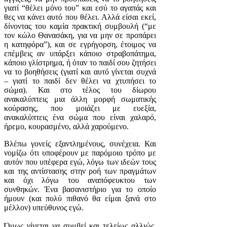
γιατί “θέλει μόνο του” και εσύ το αγαπάς και
θες να κάνει αυτό που θέλει. Αλλά είσαι εκεί,
δίνοντας του καμία πρακτική συμβουλή (“με
τον κώλο Θανασάκη, για να μην σε προπάρει
η κατηφόρα”), και σε εγρήγορση, έτοιμος να
επέμβεις αν υπάρξει κάποιο στραβοπάτημα,
κάποιο γλίστρημα, ή όταν το παιδί σου ζητήσει
να το βοηθήσεις (γιατί και αυτό γίνεται συχνά
– γιατί το παιδί δεν θέλει να χτυπήσει το
σώμα). Και στο τέλος του δίωρου
ανακαλύπτεις μια άλλη μορφή σωματικής
κούρασης, που μοιάζει με ευεξία,
ανακαλύπτεις ένα σώμα που είναι χαλαρό,
ήρεμο, κουρασμένο, αλλά χαρούμενο.
Βλέπω γονείς εξαντλημένους, συνέχεια. Και
νομίζω ότι υποφέρουν με παρόμοιο τρόπο με
αυτόν που υπέφερα εγώ, λόγω των ιδεών τους
και της αντίστασης στην ροή των πραγμάτων
και όχι λόγω του αναπόφευκτου των
συνθηκών. Ένα βασανιστήριο για το οποίο
ήμουν (και πολύ πιθανό θα είμαι ξανά στο
μέλλον) υπεύθυνος εγώ.
Όμως γίνεται να συμβεί και τελείως αλλιώς.