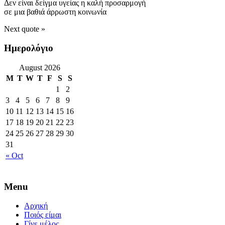
Δεν είναι δείγμα υγείας η καλή προσαρμογή
σε μια βαθιά άρρωστη κοινωνία
Next quote »
Ημερολόγιο
August 2026
M
T
W
T
F
S
S
1
2
3
4
5
6
7
8
9
10
11
12
13
14
15
16
17
18
19
20
21
22
23
24
25
26
27
28
29
30
31
« Oct
Menu
Αρχική
Ποιός είμαι
Γίνε μέλος