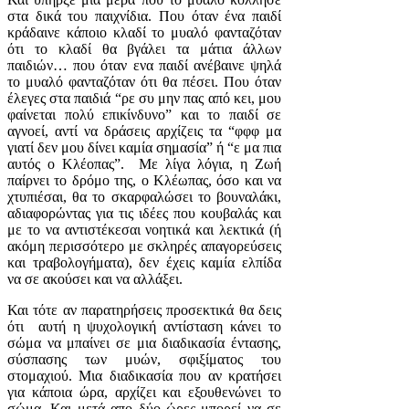
στα δικά του παιχνίδια. Που όταν ένα παιδί
κράδαινε κάποιο κλαδί το μυαλό φανταζόταν
ότι το κλαδί θα βγάλει τα μάτια άλλων
παιδιών… που όταν ενα παιδί ανέβαινε ψηλά
το μυαλό φανταζόταν ότι θα πέσει. Που όταν
έλεγες στα παιδιά “ρε συ μην πας από κει, μου
φαίνεται πολύ επικίνδυνο” και το παιδί σε
αγνοεί, αντί να δράσεις αρχίζεις τα “φφφ μα
γιατί δεν μου δίνει καμία σημασία” ή “ε μα πια
αυτός ο Κλέοπας”. Με λίγα λόγια, η Ζωή
παίρνει το δρόμο της, ο Κλέωπας, όσο και να
χτυπιέσαι, θα το σκαρφαλώσει το βουναλάκι,
αδιαφορώντας για τις ιδέες που κουβαλάς και
με το να αντιστέκεσαι νοητικά και λεκτικά (ή
ακόμη περισσότερο με σκληρές απαγορεύσεις
και τραβολογήματα), δεν έχεις καμία ελπίδα
να σε ακούσει και να αλλάξει.
Και τότε αν παρατηρήσεις προσεκτικά θα δεις
ότι αυτή η ψυχολογική αντίσταση κάνει το
σώμα να μπαίνει σε μια διαδικασία έντασης,
σύσπασης των μυών, σφιξίματος του
στομαχιού. Μια διαδικασία που αν κρατήσει
για κάποια ώρα, αρχίζει και εξουθενώνει το
σώμα. Και μετά απο δύο ώρες μπορεί να σε