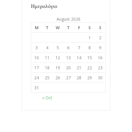
Ημερολόγιο
Διδάσκοντας το Ζάχο
August 2026
11.8.2020
M
T
W
T
F
S
S
1
2
Διαλογισμοί vol. Που συμβαίνει η
εμπειρία;
3
4
5
6
7
8
9
02.8.2020
10
11
12
13
14
15
16
17
18
19
20
21
22
23
Το να γνωριζεις την εμπειρια σε
24
25
26
27
28
29
30
χωρίζει από την εμπειρία
31
02.8.2020
« Oct
Copyrights 2016 ©
JorgeKapa.gr