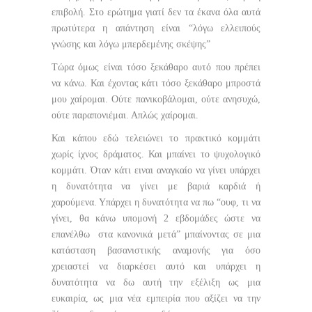
επιβολή. Στο ερώτημα γιατί δεν τα έκανα όλα αυτά
πρωτύτερα η απάντηση είναι “λόγω ελλειπούς
γνώσης και λόγω μπερδεμένης σκέψης”
Τώρα όμως είναι τόσο ξεκάθαρο αυτό που πρέπει
να κάνω. Και έχοντας κάτι τόσο ξεκάθαρο μπροστά
μου χαίρομαι. Ούτε πανικοβάλομαι, ούτε ανησυχώ,
ούτε παραπονιέμαι. Απλώς χαίρομαι.
Και κάπου εδώ τελειώνει το πρακτικό κομμάτι
χωρίς ίχνος δράματος. Και μπαίνει το ψυχολογικό
κομμάτι. Όταν κάτι ειναι αναγκαίο να γίνει υπάρχει
η δυνατότητα να γίνει με βαριά καρδιά ή
χαρούμενα. Υπάρχει η δυνατότητα να πω “ουφ, τι να
γίνει, θα κάνω υπομονή 2 εβδομάδες ώστε να
επανέλθω στα κανονικά μετά” μπαίνοντας σε μια
κατάσταση βασανιστικής αναμονής για όσο
χρειαστεί να διαρκέσει αυτό και υπάρχει η
δυνατότητα να δω αυτή την εξέλιξη ως μια
ευκαιρία, ως μια νέα εμπειρία που αξίζει να την