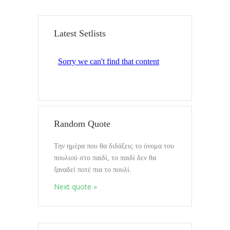
Αναζήτηση
Latest Setlists
Τελευταία ημερολόγια
Random Quote
Την ημέρα που θα διδάξεις το όνομα του
Mixin Colors
πουλιού στο παιδί, το παιδί δεν θα
08.10.2020
ξαναδεί ποτέ πια το πουλί.
Next quote »
Διαλογισμοί vol.Όλα συμβαινουν
Εδώ
17.9.2020