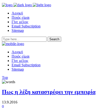
Αρχική
Ποιός είμαι
Γίνε μέλος
Email Subscription
Sitemap
Αρχική
Ποιός είμαι
Γίνε μέλος
Email Subscription
Sitemap
Top
Πως η λέξη καταστρέφει την εμπειρία
13.9.2016
0