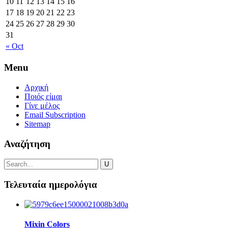
10
11
12
13
14
15
16
17
18
19
20
21
22
23
24
25
26
27
28
29
30
31
« Oct
Menu
Αρχική
Ποιός είμαι
Γίνε μέλος
Email Subscription
Sitemap
Αναζήτηση
Τελευταία ημερολόγια
Mixin Colors