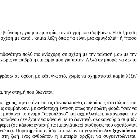
ο βιώνουμε, για μια εμπειρία, την στιγμή που συμβαίνει. Η συζήτηση
σχέση με αυτό.. καμία λέξη όπως “α είναι μια αμυγδαλιά” ή “πόσο
πιθανότητα πολύ πιο ανίσχυρη σε σχέση με την ταύτισή μου με την
 χωρίς να επιδρά η εμπειρία μου για αυτήν. Αλλά αν μπορώ να δω το
αφράσω σε σχέση με κάτι γνωστό, χωρίς να σχηματιστεί καμία λέξη/
, την στιγμή που βιώνεται:
υς ήχους, την εικόνα και τις συνακόλουθες επιδράσεις στο σώμα.. και
εις συμβαίνουν, με αντίστοιχη ένταση όπως την πρώτη φορά, “σαν να
ι μαθαίνει το όνομα “αεροπλάνο” και αιχμαλωτίζει, καταγράφει την
εροπλάνου δεν έχουν να κάνουν με το ζωντανό, ολοκαινούριο συμβάν
ρει (σε κάποια ένταση) τις (μπαγιάτικες) αισθήσεις που σχετίζονται
νσεπτ). Παρατηρείται επίσης ότι πλέον τα γεγονότα
δεν ξεχνιούνται
 στη ζωή ενός ανθρώπου η εμπειρία αρχίζει να συγκεντρώνεται,