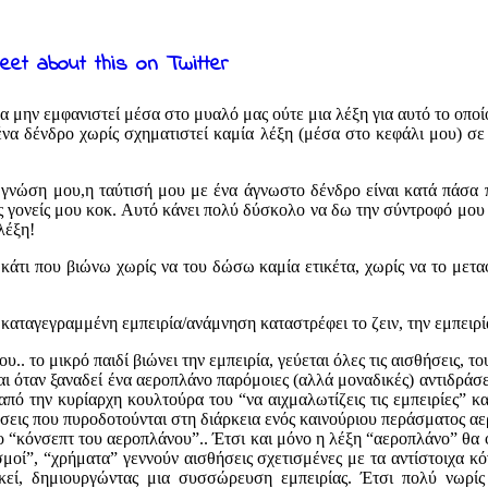
α μην εμφανιστεί μέσα στο μυαλό μας ούτε μια λέξη για αυτό το οποί
α δένδρο χωρίς σχηματιστεί καμία λέξη (μέσα στο κεφάλι μου) σε 
 η γνώση μου,η ταύτισή μου με ένα άγνωστο δένδρο είναι κατά πάσα 
υς γονείς μου κοκ. Αυτό κάνει πολύ δύσκολο να δω την σύντροφό μου
λέξη!
 κάτι που βιώνω χωρίς να του δώσω καμία ετικέτα, χωρίς να το μετ
καταγεγραμμένη εμπειρία/ανάμνηση καταστρέφει το ζειν, την εμπειρία
.. το μικρό παιδί βιώνει την εμπειρία, γεύεται όλες τις αισθήσεις, το
και όταν ξαναδεί ένα αεροπλάνο παρόμοιες (αλλά μοναδικές) αντιδράσ
ό την κυρίαρχη κουλτούρα του “να αιχμαλωτίζεις τις εμπειρίες” κα
θήσεις που πυροδοτούνται στη διάρκεια ενός καινούριου περάσματος α
το “κόνσεπτ του αεροπλάνου”.. Έτσι και μόνο η λέξη “αεροπλάνο” θα φέ
μοί”, “χρήματα” γεννούν αισθήσεις σχετισμένες με τα αντίστοιχα κό
εκεί, δημιουργώντας μια συσσώρευση εμπειρίας. Έτσι πολύ νωρίς