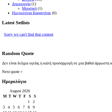
Δημιουργία
(1)
Μουσική
(1)
Ημερολόγια Καραντίνας
(6)
Latest Setlists
Random Quote
Δεν είναι δείγμα υγείας η καλή προσαρμογή σε μια βαθιά άρρωστη 
Next quote »
Ημερολόγιο
August 2026
M
T
W
T
F
S
S
1
2
3
4
5
6
7
8
9