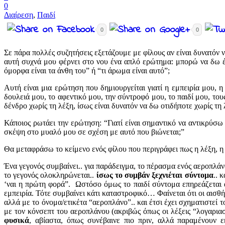
0
Διαίρεση
,
Παιδί
0
0
Σε πάρα πολλές συζητήσεις εξετάζουμε με φίλους αν είναι δυνατόν ν
αυτή συχνά μου φέρνει στο νου ένα απλό ερώτημα: μπορώ να δω έν
όμορφα είναι τα άνθη του” ή “τι άρωμα είναι αυτό”;
Αυτή είναι μια ερώτηση που δημιουργείται γιατί η εμπειρία μου,
δουλειά μου, το αφεντικό μου, την σύντροφό μου, το παιδί μου, το
δένδρο χωρίς τη λέξη, ίσως είναι δυνατόν να δω οτιδήποτε χωρίς τη 
Κάποιος ρωτάει την ερώτηση: “Γιατί είναι σημαντικό να αντικρύσω
σκέψη στο μυαλό μου σε σχέση με αυτό που βιώνεται;”
Θα μεταφράσω το κείμενο ενός φίλου που περιγράφει πως η λέξη, η 
Ένα γεγονός συμβαίνει.. για παράδειγμα, το πέρασμα ενός αεροπλάνου
το γεγονός ολοκληρώνεται..
ίσως το συμβάν ξεχνιέται σύντομα
.. 
‘ναι η πρώτη φορά”. Ωστόσο όμως το παιδί σύντομα επηρεάζεται απ
εμπειρία. Τότε συμβαίνει κάτι καταστροφικό… Φαίνεται ότι οι αισ
αλλά με το όνομα/ετικέτα “αεροπλάνο”.. και έτσι έχει σχηματιστεί 
με τον κόνσεπτ του αεροπλάνου (ακριβώς όπως οι λέξεις “λογαριασ
φυσικά
, αβίαστα, όπως συνέβαινε πιο πριν, αλλά παραμένουν 