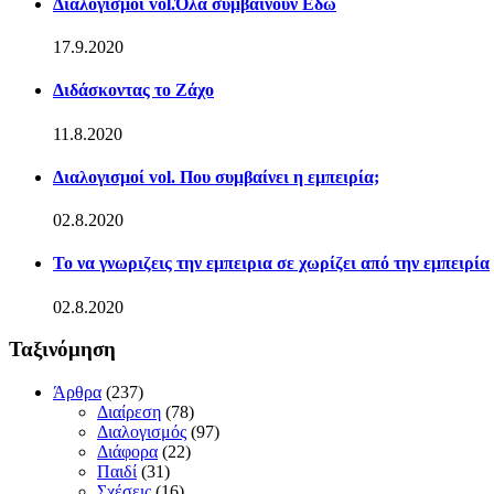
Διαλογισμοί vol.Όλα συμβαινουν Εδώ
17.9.2020
Διδάσκοντας το Ζάχο
11.8.2020
Διαλογισμοί vol. Που συμβαίνει η εμπειρία;
02.8.2020
Το να γνωριζεις την εμπειρια σε χωρίζει από την εμπειρία
02.8.2020
Ταξινόμηση
Άρθρα
(237)
Διαίρεση
(78)
Διαλογισμός
(97)
Διάφορα
(22)
Παιδί
(31)
Σχέσεις
(16)