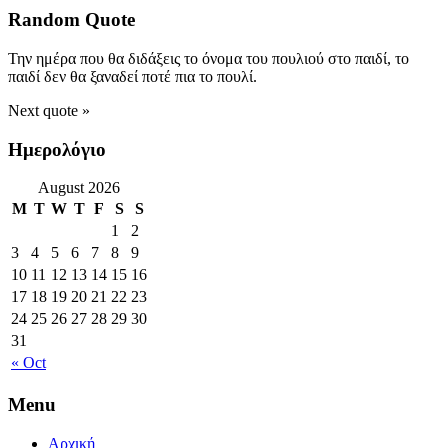
Random Quote
Την ημέρα που θα διδάξεις το όνομα του πουλιού στο παιδί, το
παιδί δεν θα ξαναδεί ποτέ πια το πουλί.
Next quote »
Ημερολόγιο
August 2026
M
T
W
T
F
S
S
1
2
3
4
5
6
7
8
9
10
11
12
13
14
15
16
17
18
19
20
21
22
23
24
25
26
27
28
29
30
31
« Oct
Menu
Αρχική