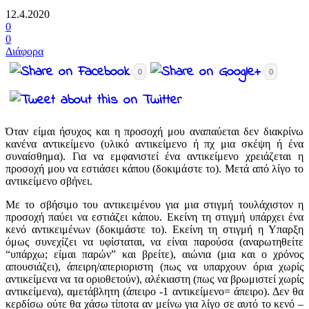
12.4.2020
0
0
Διάφορα
0
0
Όταν είμαι ήσυχος και η προσοχή μου αναπαύεται δεν διακρίνω
κανένα αντικείμενο (υλικό αντικείμενο ή πχ μια σκέψη ή ένα
συναίσθημα). Για να εμφανιστεί ένα αντικείμενο χρειάζεται η
προσοχή μου να εστιάσει κάπου (δοκιμάστε το). Μετά από λίγο το
αντικείμενο σβήνει.
Με το σβήσιμο του αντικειμένου για μια στιγμή τουλάχιστον η
προσοχή παύει να εστιάζει κάπου. Εκείνη τη στιγμή υπάρχει ένα
κενό αντικειμένων (δοκιμάστε το). Εκείνη τη στιγμή η Υπαρξη
όμως συνεχίζει να υφίσταται, να είναι παρούσα (αναρωτηθείτε
“υπάρχω; είμαι παρών” και βρείτε), αιώνια (μια και ο χρόνος
απουσιάζει), άπειρη/απεριοριστη (πως να υπαρχουν όρια χωρίς
αντικείμενα να τα οριοθετούν), αλέκιαστη (πως να βρωμιστεί χωρίς
αντικείμενα), αμετάβλητη (άπειρο -1 αντικείμενο= άπειρο). Δεν θα
κερδίσω ούτε θα χάσω τίποτα αν μείνω για λίγο σε αυτό το κενό –