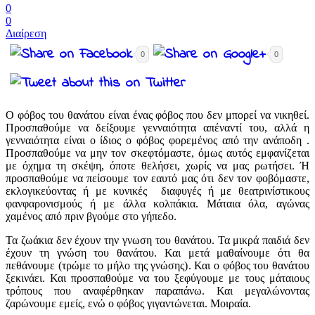
0
0
Διαίρεση
0
0
Ο φόβος του θανάτου είναι ένας φόβος που δεν μπορεί να νικηθεί.
Προσπαθούμε να δείξουμε γενναιότητα απέναντί του, αλλά η
γενναιότητα είναι ο ίδιος ο φόβος φορεμένος από την ανάποδη .
Προσπαθούμε να μην τον σκεφτόμαστε, όμως αυτός εμφανίζεται
με όχημα τη σκέψη, όποτε θελήσει, χωρίς να μας ρωτήσει. Ή
προσπαθούμε να πείσουμε τον εαυτό μας ότι δεν τον φοβόμαστε,
εκλογικεύοντας ή με κυνικές διαφυγές ή με θεατρινίστικους
φανφαρονισμούς ή με άλλα κολπάκια. Μάταια όλα, αγώνας
χαμένος από πριν βγούμε στο γήπεδο.
Τα ζωάκια δεν έχουν την γνωση του θανάτου. Τα μικρά παιδιά δεν
έχουν τη γνώση του θανάτου. Και μετά μαθαίνουμε ότι θα
πεθάνουμε (τρώμε το μήλο της γνώσης). Και ο φόβος του θανάτου
ξεκινάει. Και προσπαθούμε να του ξεφύγουμε με τους μάταιους
τρόπους που αναφέρθηκαν παραπάνω. Και μεγαλώνοντας
ζαρώνουμε εμείς, ενώ ο φόβος γιγαντώνεται. Μοιραία.