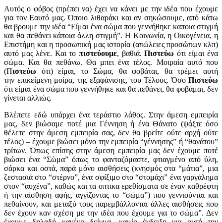
Αυτός ο φόβος (πρέπει να) έχει να κάνει με την ιδέα που έχουμε
για τον Εαυτό μας. Όποιο λιθαράκι και αν σηκώσουμε, από κάτω
θα βρουμε την ιδέα “Είμαι ένα σώμα που γεννήθηκε καποια στιγμή
και θα πεθάνει κάποια άλλη στιγμή”. Η Κοινωνία, η Οικογένεια, η
Επιστήμη και η προσωπική μας ιστορία (απώλειες προσώπων κλπ)
αυτό μας λένε. Και το
πιστεύουμε
, βαθιά.
Πιστεύω
ότι είμαι ένα
σώμα. Και θα πεθάνω. Θα μπει ένα τέλος. Μοιραία αυτό που
(Π
ιστεύω
ότι) είμαι, το Σώμα, θα φοβάται, θα τρέμει αυτή
την επικείμενη μοίρα, της εξαφάνισης, του Τέλους. Όσο
Πιστεύω
ότι είμαι ένα σώμα που γεννήθηκε και θα πεθάνει, θα φοβάμαι, δεν
γίνεται αλλιώς.
Βλέπετε εδώ υπάρχει ένα τεράστιο λάθος. Στην άμεση εμπειρία
μας, δεν βιώσαμε ποτέ μια Γέννηση ή ένα Θάνατο (ψάξτε όσο
θέλετε στην άμεση εμπειρία σας, δεν θα βρείτε ούτε αρχή ούτε
τέλος) – έχουμε βιώσει μόνο την εμπειρία “γέννησης” ή “θανάτου”
τρίτων. Όπως επίσης στην άμεση εμπειρία μας δεν έχουμε ποτέ
βιώσει ένα “Σώμα” όπως το φανταζόμαστε, φτιαγμένο από ύλη,
σάρκα και οστά, παρά μόνο αισθήσεις (κνησμός στα “μάτια”, μια
ζεστασιά στο “στέρνο”, ένα σφίξιμο στο “στομάχι” ένα γαργάλημα
στον “αυχένα”, καθώς και τα οπτικα ερεθίσματα σε έναν καθρέφτη
ή την αίσθηση αφής, αγγίζοντας το “σώμα”) που γεννιούνται και
πεθαίνουν, και μεταξύ τους παρεμβάλλονται άλλες αισθήσεις που
δεν έχουν καν σχέση με την ιδέα που έχουμε για το σώμα”. Δεν
έχουμε δηλαδή κανένα δείγμα, καμία ένδειξη για αυτή την