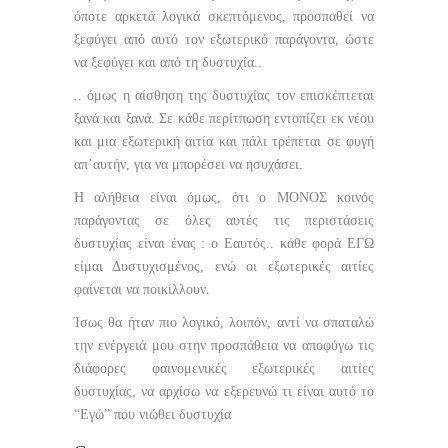
όποτε αρκετά λογικά σκεπτόμενος, προσπαθεί να
ξεφύγει από αυτό τον εξωτερικό παράγοντα, ώστε
να ξεφύγει και από τη δυστυχία..
.. όμως η αίσθηση της δυστυχίας τον επισκέπτεται
ξανά και ξανά. Σε κάθε περίτπωση εντοπίζει εκ νέου
και μια εξωτερική αιτία και πάλι τρέπεται σε φυγή
απ’αυτήν, για να μπορέσει να ησυχάσει.
Η αλήθεια είναι όμ
ως, ότι ο ΜΟΝΟΣ κοινός
παράγοντας σε όλες αυτές τις περιστάσεις
δυστυχίας είναι ένας : o Εαυτός.. κάθε φορά ΕΓΩ
είμαι Δυστυχισμένος, ενώ οι εξωτερικές αιτίες
φαίνεται να ποικίλλουν.
Ίσως θα ήταν πιο λογικό, λοιπόν, αντί να σπαταλώ
την ενέργειά μου στην προσπάθεια να αποφύγω τις
διάφορες φαινομενικές εξωτερικές αιτίες
δυστυχίας, να αρχίσω να εξερευνώ τι είναι αυτό το
“Εγώ” που νιώθει δυστυχία