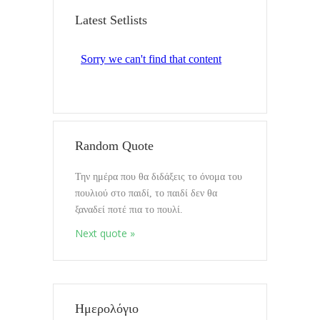
Αναζήτηση
Latest Setlists
Τελευταία ημερολόγια
Random Quote
Την ημέρα που θα διδάξεις το όνομα του
Mixin Colors
πουλιού στο παιδί, το παιδί δεν θα
08.10.2020
ξαναδεί ποτέ πια το πουλί.
Next quote »
Διαλογισμοί vol.Όλα συμβαινουν
Εδώ
17.9.2020
Ημερολόγιο