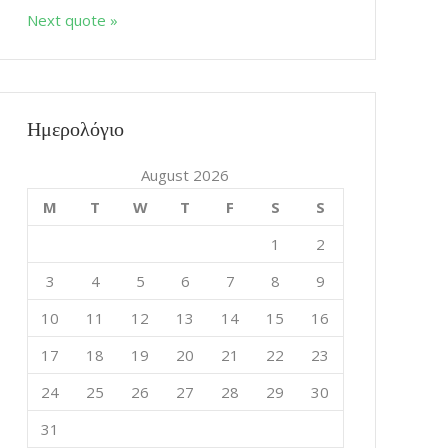
Next quote »
Mixin Colors
0
Ημερολόγιο
βαινουν Εδώ
August 2026
M
T
W
T
F
S
S
1
2
3
4
5
6
7
8
9
10
11
12
13
14
15
16
αίνει η εμπειρία;
17
18
19
20
21
22
23
24
25
26
27
28
29
30
31
ιρια σε χωρίζει από την εμπειρία