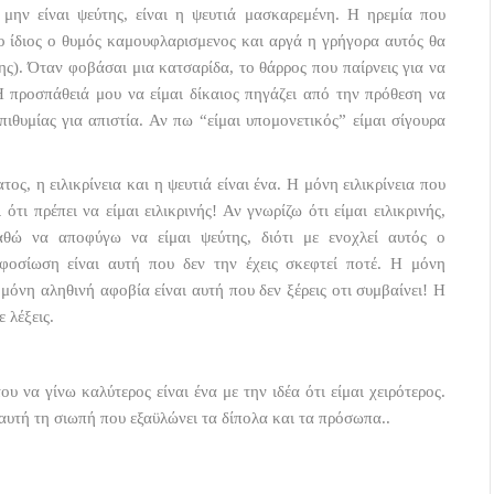
α μην είναι ψεύτης, είναι η ψευτιά μασκαρεμένη. Η ηρεμία που
ι ο ίδιος ο θυμός καμουφλαρισμενος και αργά η γρήγορα αυτός θα
ξης). Όταν φοβάσαι μια κατσαρίδα, το θάρρος που παίρνεις για να
Η προσπάθειά μου να είμαι δίκαιος πηγάζει από την πρόθεση να
ιθυμίας για απιστία. Αν πω “είμαι υπομονετικός” είμαι σίγουρα
ατος, η ειλικρίνεια και η ψευτιά είναι ένα. H μόνη ειλικρίνεια που
ότι πρέπει να είμαι ειλικρινής! Αν γνωρίζω ότι είμαι ειλικρινής,
αθώ να αποφύγω να είμαι ψεύτης, διότι με ενοχλεί αυτός ο
οσίωση είναι αυτή που δεν την έχεις σκεφτεί ποτέ. Η μόνη
 μόνη αληθινή αφοβία είναι αυτή που δεν ξέρεις οτι συμβαίνει! Η
 λέξεις.
υ να γίνω καλύτερος είναι ένα με την ιδέα ότι είμαι χειρότερος.
αυτή τη σιωπή που εξαϋλώνει τα δίπολα και τα πρόσωπα..