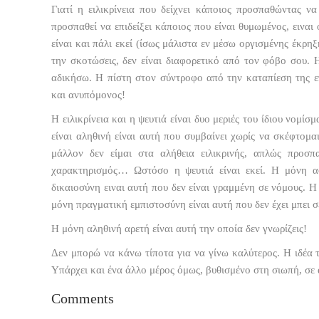
Γιατί η ειλικρίνεια που δείχνει κάποιος προσπαθώντας ν
προσπαθεί να επιδείξει κάποιος που είναι θυμωμένος, εινα
είναι και πάλι εκεί (ίσως μάλιστα εν μέσω οργισμένης έκρη
την σκοτώσεις, δεν είναι διαφορετικό από τον φόβο σου. 
αδικήσω. Η πίστη στον σύντροφο από την καταπίεση της επ
και ανυπόμονος!
Η ειλικρίνεια και η ψευτιά είναι δυο μεριές του ίδιου νομίσμ
είναι αληθινή είναι αυτή που συμβαίνει χωρίς να σκέφτομαι 
μάλλον δεν είμαι στα αλήθεια ειλικρινής, απλώς προσπ
χαρακτηρισμός… Ωστόσο η ψευτιά είναι εκεί. Η μόνη αφ
δικαιοσύνη ειναι αυτή που δεν είναι γραμμένη σε νόμους. Η
μόνη πραγματική εμπιστοσύνη είναι αυτή που δεν έχει μπει σε
Η μόνη αληθινή αρετή είναι αυτή την οποία δεν γνωρίζεις!
Δεν μπορώ να κάνω τίποτα για να γίνω καλύτερος. Η ιδέα το
Υπάρχει και ένα άλλο μέρος όμως, βυθισμένο στη σιωπή, σε 
Comments