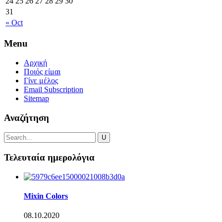
24
25
26
27
28
29
30
31
« Oct
Menu
Αρχική
Ποιός είμαι
Γίνε μέλος
Email Subscription
Sitemap
Αναζήτηση
Τελευταία ημερολόγια
Mixin Colors
08.10.2020