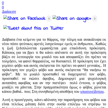
0
0
Διαίρεση
0
0
Διάβασα ένα κείμενο για το θάρρος, την τόλμη και ανακάλυψα εκ
νέου πόσο ψεύτικες αρετές λατρεύουμε εμείς οι άνθρωποι.. Καθώς
η ζωή ξεδιπλώνεται εμφανίζεται μια επικίνδυνη πρόκληση.
Κάποιος για να βρει τι θα κάνει απέναντι σε αυτή την πρόκληση
βάζει σε λειτουργία του μυαλό του και αποφασίζει ότι πρέπει να
τολμήσει, να φανεί θαρραλέος, να θυσιαστεί. Η πρόκληση τον έχει
γεμίσει φόβο και αυτός σκέφτεται ότι πρέπει να φανεί γενναίος.. Η
πρόκληση τον γεμίζει φόβο και αυτός σκέφτεται “θα νικήσω το
φόβο”. Με το μυαλό προσπαθεί να διαχειριστεί τον φόβο,
προσπαθεί να νιώσει άφοβος. Δημιουργεί μια ψυχολογική
αυταπάτη αφοβίας και αν την πιστέψει πολύ έντονα, ο φόβος
μοιάζει να χάνεται. Στην πραγματικότητα όμως ο φόβος χώνεται
κάπου βαθιά.. που; Στη συνηθισμένη αποθήκη του
υποσυνείδητου
.
Αυτή η προσέγγιση, κάνει αδύνατη την παρατήρηση του φόβου και
είναι τελείως μάταιη διότι στην ουσία επιλέγω να στρέψω το