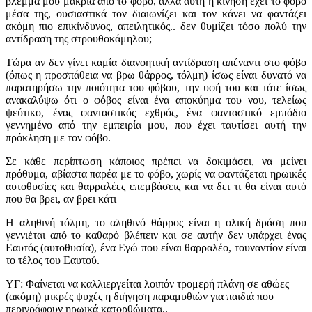
βλέμμα μου μακριά από το φόβο, αλλά αυτή η κίνηση έχει το φόβο
μέσα της, ουσιαστικά τον διαιωνίζει και τον κάνει να φαντάζει
ακόμη πιο επικίνδυνος, απειλητικός.. δεν θυμίζει τόσο πολύ την
αντίδραση της στρουθοκάμηλου;
Τώρα αν δεν γίνει καμία διανοητική αντίδραση απέναντι στο φόβο
(όπως η προσπάθεια να βρω θάρρος, τόλμη) ίσως είναι δυνατό να
παρατηρήσω την ποιότητα του φόβου, την υφή του και τότε ίσως
ανακαλύψω ότι ο φόβος είναι ένα αποκύημα του νου, τελείως
ψεύτικο, ένας φανταστικός εχθρός, ένα φανταστικό εμπόδιο
γεννημένο από την εμπειρία μου, που έχει ταυτίσει αυτή την
πρόκληση με τον φόβο.
Σε κάθε περίπτωση κάποιος πρέπει να δοκιμάσει, να μείνει
πρόθυμα, αβίαστα παρέα με το φόβο, χωρίς να φαντάζεται ηρωικές
αυτοθυσίες και θαρραλέες επεμβάσεις και να δει τι θα είναι αυτό
που θα βρει, αν βρει κάτι
Η αληθινή τόλμη, το αληθινό θάρρος είναι η ολική δράση που
γεννιέται από το καθαρό βλέπειν και σε αυτήν δεν υπάρχει ένας
Εαυτός (αυτοθυσία), ένα Εγώ που είναι θαρραλέο, τουναντίον είναι
το τέλος του Εαυτού.
ΥΓ: Φαίνεται να καλλιεργείται λοιπόν τρομερή πλάνη σε αθώες
(ακόμη) μικρές ψυχές η διήγηση παραμυθιών για παιδιά που
περιγράφουν ηρωικά κατορθώματα..