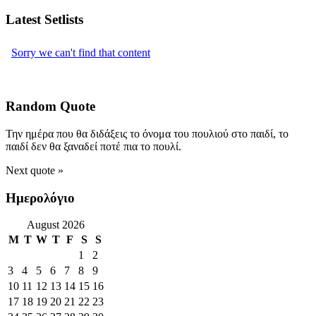
Latest Setlists
Random Quote
Την ημέρα που θα διδάξεις το όνομα του πουλιού στο παιδί, το
παιδί δεν θα ξαναδεί ποτέ πια το πουλί.
Next quote »
Ημερολόγιο
August 2026
M
T
W
T
F
S
S
1
2
3
4
5
6
7
8
9
10
11
12
13
14
15
16
17
18
19
20
21
22
23