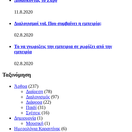
Διδάσκοντας το Ζάχο
11.8.2020
Διαλογισμοί vol. Που συμβαίνει η εμπειρία;
02.8.2020
Το να γνωριζεις την εμπειρια σε χωρίζει από την
εμπειρία
02.8.2020
Ταξινόμηση
Άρθρα
(237)
Διαίρεση
(78)
Διαλογισμός
(97)
Διάφορα
(22)
Παιδί
(31)
Σχέσεις
(16)
Δημιουργία
(1)
Μουσική
(1)
Ημερολόγια Καραντίνας
(6)