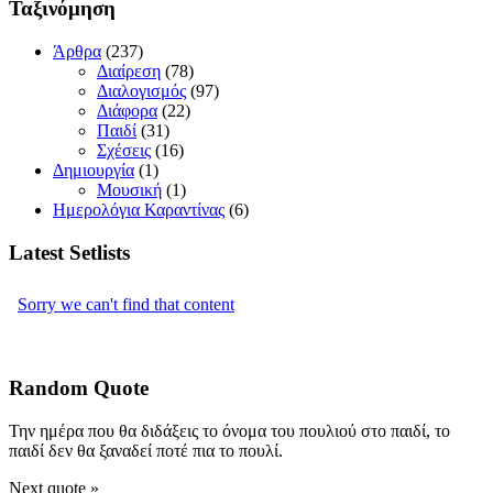
Ταξινόμηση
Άρθρα
(237)
Διαίρεση
(78)
Διαλογισμός
(97)
Διάφορα
(22)
Παιδί
(31)
Σχέσεις
(16)
Δημιουργία
(1)
Μουσική
(1)
Ημερολόγια Καραντίνας
(6)
Latest Setlists
Random Quote
Την ημέρα που θα διδάξεις το όνομα του πουλιού στο παιδί, το
παιδί δεν θα ξαναδεί ποτέ πια το πουλί.
Next quote »