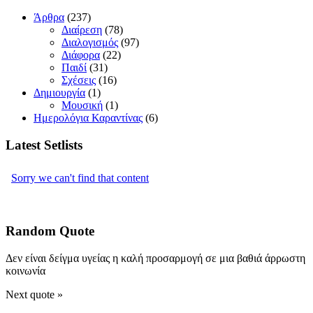
Άρθρα
(237)
Διαίρεση
(78)
Διαλογισμός
(97)
Διάφορα
(22)
Παιδί
(31)
Σχέσεις
(16)
Δημιουργία
(1)
Μουσική
(1)
Ημερολόγια Καραντίνας
(6)
Latest Setlists
Random Quote
Δεν είναι δείγμα υγείας η καλή προσαρμογή σε μια βαθιά άρρωστη
κοινωνία
Next quote »