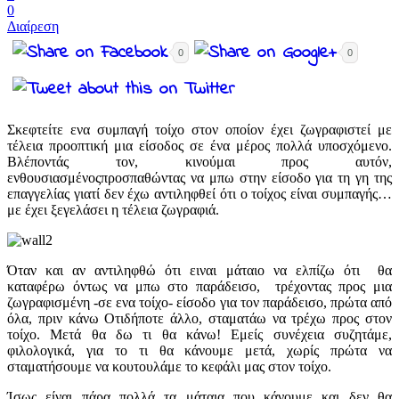
0
Διαίρεση
0
0
Σκεφτείτε ενα συμπαγή τοίχο στον οποίον έχει ζωγραφιστεί με
τέλεια προοπτική μια είσοδος σε ένα μέρος πολλά υποσχόμενο.
Βλέποντάς τον, κινούμαι προς αυτόν,
ενθουσιασμένοςπροσπαθώντας να μπω στην είσοδο για τη γη της
επαγγελίας γιατί δεν έχω αντιληφθεί ότι ο τοίχος είναι συμπαγής…
με έχει ξεγελάσει η τέλεια ζωγραφιά.
Όταν και αν αντιληφθώ ότι ειναι μάταιο να ελπίζω ότι θα
καταφέρω όντως να μπω στο παράδεισο, τρέχοντας προς μια
ζωγραφισμένη -σε ενα τοίχο- είσοδο για τον παράδεισο, πρώτα από
όλα, πριν κάνω Οτιδήποτε άλλο, σταματάω να τρέχω προς στον
τοίχο. Μετά θα δω τι θα κάνω! Εμείς συνέχεια συζητάμε,
φιλολογικά, για το τι θα κάνουμε μετά, χωρίς πρώτα να
σταματήσουμε να κουτουλάμε το κεφάλι μας στον τοίχο.
Ίσως είναι πάρα πολλά τα μάταια που κάνουμε και δεν θα