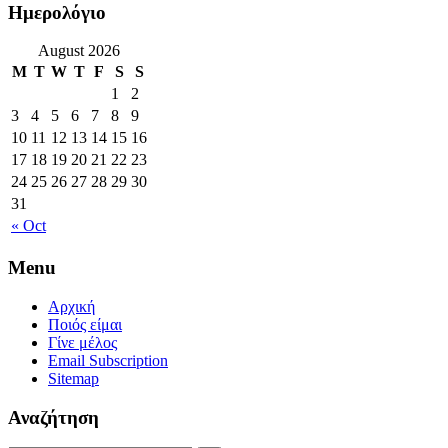
Ημερολόγιο
August 2026
M
T
W
T
F
S
S
1
2
3
4
5
6
7
8
9
10
11
12
13
14
15
16
17
18
19
20
21
22
23
24
25
26
27
28
29
30
31
« Oct
Menu
Αρχική
Ποιός είμαι
Γίνε μέλος
Email Subscription
Sitemap
Αναζήτηση