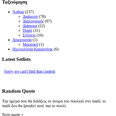
Ταξινόμηση
Άρθρα
(237)
Διαίρεση
(78)
Διαλογισμός
(97)
Διάφορα
(22)
Παιδί
(31)
Σχέσεις
(16)
Δημιουργία
(1)
Μουσική
(1)
Ημερολόγια Καραντίνας
(6)
Latest Setlists
Random Quote
Την ημέρα που θα διδάξεις το όνομα του πουλιού στο παιδί, το
παιδί δεν θα ξαναδεί ποτέ πια το πουλί.
Next quote »