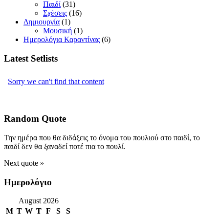
Παιδί
(31)
Σχέσεις
(16)
Δημιουργία
(1)
Μουσική
(1)
Ημερολόγια Καραντίνας
(6)
Latest Setlists
Random Quote
Την ημέρα που θα διδάξεις το όνομα του πουλιού στο παιδί, το
παιδί δεν θα ξαναδεί ποτέ πια το πουλί.
Next quote »
Ημερολόγιο
August 2026
M
T
W
T
F
S
S