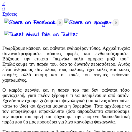
2
0
Σχέσεις
0
0
Γνωρίζουμε κάποιον και φαίνεται ενδιαφέρον τύπος. Αρχικά τυχαία
συναναστρεφόμαστε κάποιες φορές και ενθουσιάζομαστε.
Βάζουμε την ετικέτα “περνάω πολύ όμορφα μαζί του”.
Επιδιώκουμε την παρέα του, όσο το δυνατόν περισσότερο. Αυτός
είναι άνθρωπος σαν όλους τους άλλους, έχει καλές και κακές
στιγμές, αλλά ακόμη και οι κακές του στιγμές φαίνονται
χαριτωμένες.
Ο καιρός περνάει και η παρέα του πια δεν φαίνεται τόσο
φανταχτερή, γιατί πλέον ξέρουμε τι να περιμένουμε από αυτόν.
Σχεδόν
τον έχουμε ξεζουμίσει ψυχολογικά (και κείνος κάνει πάνω
κάτω το ίδιο) και έρχεται μοιραία η βαρεμάρα. Τότε αρχίζουμε να
τον αποφεύγουμε απροκάλυπτα (όσο απροκάλυπτα απαιτούσαμε
την παρέα του πριν) και ψάχνουμε την επόμενη διασκεδαστική
παρέα που θα μας προσφέρει για λίγο καινούρια ψυχαγωγία.
Παρατηρώντας προσεκτικά διαπιστώνουμε ότι βαριόμαστε και με