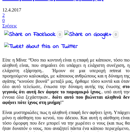
12.4.2017
2
0
Σχέσεις
0
0
Είπε η Μίνα: “Όσο πιο κοντινή είναι η επαφή με κάποιον, τόσο πιο
αληθινή είναι, που σημαίνει ότι υπάρχει η ελάχιστη συνέχιση, η
ελάχιστη εξάρτηση.. Ήμουν σε μια υπεροχή retreat το
προηγούμενο καλοκαίρι, με κάποιους ανθρώπους και η δύναμη της
αγάπης “κινούσε βουνά” μεταξύ μας, ήρθαμε τόσο κοντά και όταν
όλο αυτό τελείωσε, ένιωσα την δύναμη αυτής της ένωσης
στο
γεγονός ότι αυτή δεν άφησε το παραμικρό ίχνος
.. υπό αυτή την
έννοια όλα ξεχάστηκαν..
διότι αυτό που βιώνεται αληθινά δεν
αφήνει πότε ίχνος στη μνήμη
!”
Είναι μυστηριώδες πως η αληθινή επαφή δεν αφήνει ίχνη. Υπάρχει
μόνο η αίσθηση του κενού, του άδειου. Και αυτή η αίσθηση είναι
τόσο όμορφη που δεν μπορεί να την χωρέσει ο νους (και πως θα
ήταν δυνατόν ο νους, που αναζητεί πάντα ένα κάποιο περιεχόμενο,