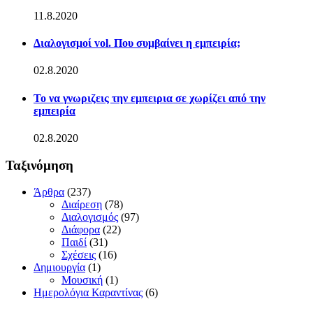
11.8.2020
Διαλογισμοί vol. Που συμβαίνει η εμπειρία;
02.8.2020
Το να γνωριζεις την εμπειρια σε χωρίζει από την
εμπειρία
02.8.2020
Ταξινόμηση
Άρθρα
(237)
Διαίρεση
(78)
Διαλογισμός
(97)
Διάφορα
(22)
Παιδί
(31)
Σχέσεις
(16)
Δημιουργία
(1)
Μουσική
(1)
Ημερολόγια Καραντίνας
(6)