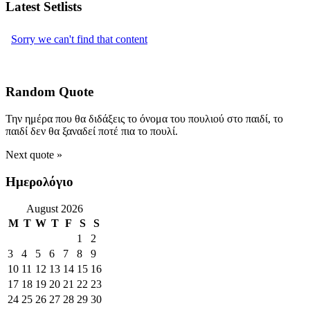
Latest Setlists
Random Quote
Την ημέρα που θα διδάξεις το όνομα του πουλιού στο παιδί, το
παιδί δεν θα ξαναδεί ποτέ πια το πουλί.
Next quote »
Ημερολόγιο
August 2026
M
T
W
T
F
S
S
1
2
3
4
5
6
7
8
9
10
11
12
13
14
15
16
17
18
19
20
21
22
23
24
25
26
27
28
29
30