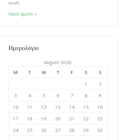
πουλί.
Next quote »
Mixin Colors
0
Ημερολόγιο
βαινουν Εδώ
August 2026
M
T
W
T
F
S
S
1
2
3
4
5
6
7
8
9
10
11
12
13
14
15
16
αίνει η εμπειρία;
17
18
19
20
21
22
23
24
25
26
27
28
29
30