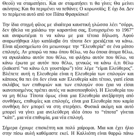
Θεού) να σταματήσει. Και αν σταματήσει τι θα γίνει; Θα μείνει
ακίνητος; Και θα περιμένει να πεθάνει; Ο κορωνοϊός; Ε όχι δα. Δεν
το περίμενα αυτό από τον Πάπα Φραγκίσκο!
Την ίδια στιγμή φίλος με ιδιαίτερα καυστική γλώσσα λέει “σόρρι,
δεν ήθελα να χαλάσω την καραντίνα σας, Ευτυχισμένο το 1967”
και αναρωτιέμαι τι να κάνω με μια τέτοια δήλωση. Αφού
αναρωτήθηκα λίγο κατάλαβα ότι τίποτα δεν χρειάζεται να κάνω.
Είναι αξιοσημείωτο ότι μειωνουμε την “Ελευθερία” σε ένα μάτσο
επιλογές. Αν μπορώ να παω όπου θέλω, να δω όποια άτομα θέλω,
να αγκαλιάσω αυτόν που θέλω, να φιλήσω αυτόν που θέλω, να
κάνω έρωτα με αυτόν που θέλω, γενικώς να κάνω ό,τι θέλω
(λαϊκιστί “να κάνω ό,τι γουστάρω”) τότε λέμε “είμαι Ελεύθερος”.
Βλέπετε αυτή η Ελευθερία είναι η Ελευθερία των επιλογών και
κάποιος θα πει ότι δεν είναι καν Ελευθερία κάτι τέτοιο, γιατί είσαι
σκλάβος των επιθυμιών και των επιλογών σου (για να είσαι
ικανοποιημένος πρέπει αυτές να ικανοποιηθούν). Η Ελευθερία του
να μη θέλω Τίποτα όμως είναι μια Ελευθερία ανεξάρτητη από
συνθήκες, επιθυμίες και επιλογές, είναι μια Ελευθερία που καμία
συνθήκη δεν μπορεί να στη στερήσει. Φυσικά ακόμη και αυτό
μπορεί να γίνει μια ανελεύθερη ιδέα όπου το “τίποτα” γίνεται
“κάτι”, μια νέα επιθυμία, μια νέα επιλογή.
Σήμερα έχουμε επισκέπτη και πολύ χαίρομαι. Μια και έχει ήλιο
στην πίσω αυλή καθόμαστε εκεί. Η Καλλιόπη είναι θαρρώ πάνω