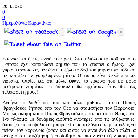
20.3.2020
0
0
Ημερολόγια Καραντίνας
0
0
Ξυπνάω κατά τις εννιά το πρωί. Στο ηλιόλουστο καθιστικό ο
Τσίτσος έχει καπαρώσει σημείο που το χτυπάει ο ήλιος. Έχει
γυρίσει ανάσκελα, τεντώνει με ζήλο το δεξί του μπροστινό πόδι και
με κοιτάζει με γουρλωμένα μάτια. Ο τύπος είναι ξεκάθαρα σε
νιρβάνα. Φταίει και ότι μόλις έφαγε το πρωινό του με μους
πέστροφα ντομάτα. Τα δύσκολα θα αρχίσουν όταν θα μας
τελειώσει η μους!
Ανοίγω το διαδίκτυό μου και μόλις μαθαίνω ότι ο Πάπας
Φραγκίσκος ζήτησε από τον Θεό να σταματήσει τον Κορωνοϊό.
Μήπως ακόμη και ο Πάπας Φραγκίσκος πιστεύει ότι ο Θεός είναι
ένα πλάσμα με δυνάμεις αισθητά ανώτερες από τις ανθρώπινες,
όπου ζει κάπου ψηλά και μπορεί είτε με τα λόγια είτε με πράξεις να
πείσει τον κορωνοϊό (οσαν και αυτός να είναι ένα άλλο πλάσμα
ανοιχτό στη συζήτηση ή ευαίσθητο σε πιο δυναμική δράση του