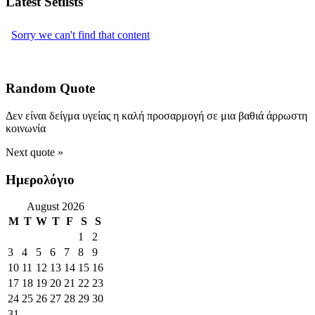
Latest Setlists
Random Quote
Δεν είναι δείγμα υγείας η καλή προσαρμογή σε μια βαθιά άρρωστη
κοινωνία
Next quote »
Ημερολόγιο
August 2026
M
T
W
T
F
S
S
1
2
3
4
5
6
7
8
9
10
11
12
13
14
15
16
17
18
19
20
21
22
23
24
25
26
27
28
29
30
31