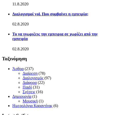
11.8.2020
Διαλογισμοί vol. Που συμβαίνει η εμπειρία;
02.8.2020
Το να γνωριζεις την εμπειρια σε χωρίζει από την
εμπειρία
02.8.2020
Ταξινόμηση
Άρθρα
(237)
Διαίρεση
(78)
Διαλογισμός
(97)
Διάφορα
(22)
Παιδί
(31)
Σχέσεις
(16)
Δημιουργία
(1)
Μουσική
(1)
Ημερολόγια Καραντίνας
(6)