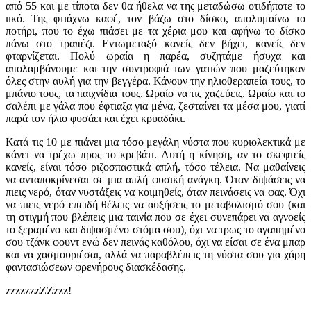
από 55 και με τίποτα δεν θα ήθελα να της μεταδώσω οτιδήποτε το
ιικό. Της φτιάχνω καφέ, τον βάζω στο δίσκο, απολυμαίνω το
ποτήρι, που το έχω πιάσει με τα χέρια μου και αφήνω το δίσκο
πάνω στο τραπέζι. Εντωμεταξύ κανείς δεν βήχει, κανείς δεν
φταρνίζεται. Πολύ ωραία η παρέα, συζητάμε ήσυχα και
απολαμβάνουμε και την συντροφιά των γατιών που μαζεύτηκαν
όλες στην αυλή για την βεγγέρα. Κάνουν την ηλιοθεραπεία τους, το
μπάνιο τους, τα παιχνίδια τους. Ωραίο να τις χαζεύεις. Ωραίο και το
σαλέπι με γάλα που έφτιαξα για μένα, ζεσταίνει τα μέσα μου, γιατί
παρά τον ήλιο φυσάει και έχει κρυαδάκι.
Κατά τις 10 με πιάνει μια τόσο μεγάλη νύστα που κυριολεκτικά με
κάνει να τρέχω προς το κρεβάτι. Αυτή η κίνηση, αν το σκεφτείς
κανείς, είναι τόσο ριζοσπαστικά απλή, τόσο τέλεια. Να μαθαίνεις
να ανταποκρίνεσαι σε μια απλή φυσική ανάγκη. Όταν διψάσεις να
πιεις νερό, όταν νυστάξεις να κοιμηθείς, όταν πεινάσεις να φας. Όχι
να πιεις νερό επειδή θέλεις να αυξήσεις το μεταβολισμό σου (και
τη στιγμή που βλέπεις μια ταινία που σε έχει συνεπάρει να αγνοείς
το ξεραμένο και διψασμένο στόμα σου), όχι να τρως το αγαπημένο
σου τζάνκ φουντ ενώ δεν πεινάς καθόλου, όχι να είσαι σε ένα μπαρ
και να χασμουριέσαι, αλλά να παραβλέπεις τη νύστα σου για χάρη
φαντασιώσεων φρενήρους διασκέδασης.
zzzzzzzZZzzz!