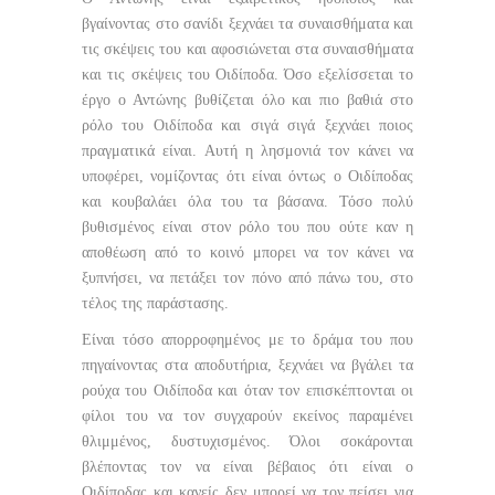
βγαίνοντας στο σανίδι ξεχνάει τα συναισθήματα και
τις σκέψεις του και αφοσιώνεται στα συναισθήματα
και τις σκέψεις του Οιδίποδα. Όσο εξελίσσεται το
έργο ο Αντώνης βυθίζεται όλο και πιο βαθιά στο
ρόλο του Οιδίποδα και σιγά σιγά ξεχνάει ποιος
πραγματικά είναι. Αυτή η λησμονιά τον κάνει να
υποφέρει, νομίζοντας ότι είναι όντως ο Οιδίποδας
και κουβαλάει όλα του τα βάσανα. Τόσο πολύ
βυθισμένος είναι στον ρόλο του που ούτε καν η
αποθέωση από το κοινό μπορει να τον κάνει να
ξυπνήσει, να πετάξει τον πόνο από πάνω του, στο
τέλος της παράστασης.
Είναι τόσο απορροφημένος με το δράμα του που
πηγαίνοντας στα αποδυτήρια, ξεχνάει να βγάλει τα
ρούχα του Οιδίποδα και όταν τον επισκέπτονται οι
φίλοι του να τον συγχαρούν εκείνος παραμένει
θλιμμένος, δυστυχισμένος. Όλοι σοκάρονται
βλέποντας τον να είναι βέβαιος ότι είναι ο
Οιδίποδας και κανείς δεν μπορεί να τον πείσει για