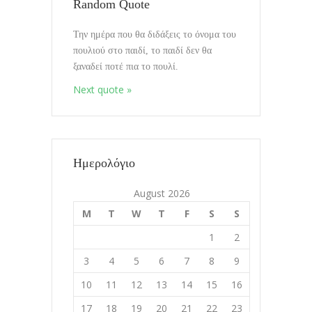
Random Quote
Την ημέρα που θα διδάξεις το όνομα του
Mixin Colors
πουλιού στο παιδί, το παιδί δεν θα
08.10.2020
ξαναδεί ποτέ πια το πουλί.
Next quote »
Διαλογισμοί vol.Όλα συμβαινουν
Εδώ
17.9.2020
Ημερολόγιο
Διδάσκοντας το Ζάχο
August 2026
11.8.2020
M
T
W
T
F
S
S
1
2
Διαλογισμοί vol. Που συμβαίνει η
εμπειρία;
3
4
5
6
7
8
9
02.8.2020
10
11
12
13
14
15
16
17
18
19
20
21
22
23