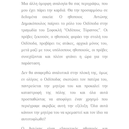
Μια άλλη όμορφη αναλογία θα σας περιγράψω, που
μου έχει πάρει την καρδιά. Θα την προσαρμόσω σε
δεδομένα οικεία: Ο ηθοποιος Αντώνης
Δημακόπουλος παίρνει το ρόλο του Οιδίποδα στην
τραγωδία του Σοφοκλή “Οιδίπους Τύραννος”. Οι
πρόβες ξεκινούν, ο ηθοποιός φοράει την στολή του
Οιδίποδα, προβάρει τις ατάκες, αρχικά μόνος του,
μετά μαζί με τους υπόλοιπους ηθοποιούς, οι πρόβες
συνεχίζονται και πλέον φτάνει η ώρα για την
παράσταση.
Δεν θα αναφερθώ αναλυτικά στην πλοκή της, όμως
εν ολίγοις ο Οιδίποδας σκοτώνει τον πατέρα του,
παντρεύεται την μητέρα του και προκαλεί την
καταστροφή της πόλης του και όλα αυτά
προσπαθώντας να αποφύγει έναν χρησμό που
περιέγραφε ακριβώς αυτή την εξέλιξη. Όλα αυτά
κάνουν την μητέρα του να κρεμαστεί και τον ίδιο να
αυτοτυφλωθεί!
Ο Αντώνης είναι εξαιρετικός ηθοποιός και