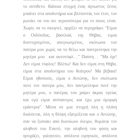
το αντίθετο. Κάποια στιγμή ένας άγνωστος ξένος
μπαίνει στα αποδυτήρια και βλέποντάς τον έτσι, τον
ρωτάει να του πει περισσότερα για το ποιος είναι.
Χωρίς να το σκεφτεί, αρχίζει να περιγράφει “Είμαι
ο Οιδίποδας, βασιλιάς της Θήβας, ειμαι
δυστυχισμένος, απεγνωσμένος, σκότωσα τον
πατέρα μου χωρίς να το θέλω και παντρεύτηκα την
μητέρα μου και αυτοτύφλ…” Παύση… “Μα όχι!
Δεν είμαι τύφλος! Βλέπω! Και δεν είμαι στη Θήβα,
είμαι στα αποδυτήρια του θεάτρου! Μα βέβαια!
Είμαι ηθοποιός, είμαι ο Αντώνης, δεν σκότωσα
ποτέ τον πατέρα μου, δεν παντρεύτηκα ποτέ την
μητέρα μου, ο πατέρας του χαίρει άκρας υγείας
και εγώ είμαι ανύπαντρος και έχω μια όμορφη
εράστρια”. Μέσα σε μια στιγμή όλη η πλάνη
διαλύεται, όλη η θλίψη εξατμίζεται και ο Αντώνης,
σαν να ξυπνάει από δυσοίωνο όνειρο, θυμάται τον
αληθινό του Εαυτό, την αληθινή του φύση και
ησυχάζει, γαληνεύει, απόλυτα ειρηνικός, απόλυτα