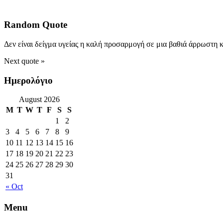
Random Quote
Δεν είναι δείγμα υγείας η καλή προσαρμογή σε μια βαθιά άρρωστη 
Next quote »
Ημερολόγιο
August 2026
M
T
W
T
F
S
S
1
2
3
4
5
6
7
8
9
10
11
12
13
14
15
16
17
18
19
20
21
22
23
24
25
26
27
28
29
30
31
« Oct
Menu