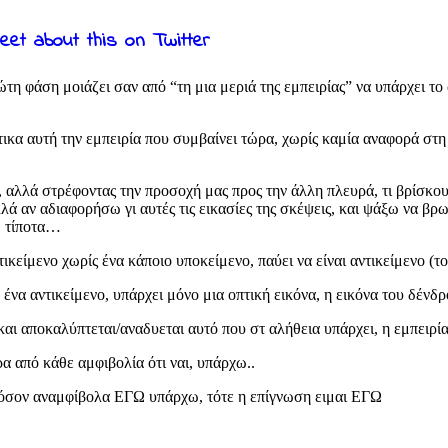
τη φάση μοιάζει σαν από “τη μια μεριά της εμπειρίας” να υπάρχει το 
τικα αυτή την εμπειρία που συμβαίνει τώρα, χωρίς καμία αναφορά στη
ρο, αλλά στρέφοντας την προσοχή μας προς την άλλη πλευρά, τι βρίσκο
λλά αν αδιαφορήσω γι αυτές τις εικασίες της σκέψεις, και ψάξω να βρ
ω τίποτα…
ντικείμενο χωρίς ένα κάποιο υποκείμενο, παύει να είναι αντικείμενο (τ
 ένα αντικείμενο, υπάρχει μόνο μια οπτική εικόνα, η εικόνα του δένδ
αι αποκαλύπτεται/αναδυεται αυτό που στ αλήθεια υπάρχει, η εμπειρία,
 από κάθε αμφιβολία ότι ναι, υπάρχω..
 εφόσον αναμφίβολα ΕΓΩ υπάρχω, τότε η επίγνωση ειμαι ΕΓΩ