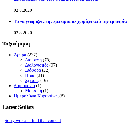
02.8.2020
Το να γνωριζεις την εμπειρια σε χωρίζει από την εμπειρία
02.8.2020
Ταξινόμηση
Άρθρα
(237)
Διαίρεση
(78)
Διαλογισμός
(97)
Διάφορα
(22)
Παιδί
(31)
Σχέσεις
(16)
Δημιουργία
(1)
Μουσική
(1)
Ημερολόγια Καραντίνας
(6)
Latest Setlists