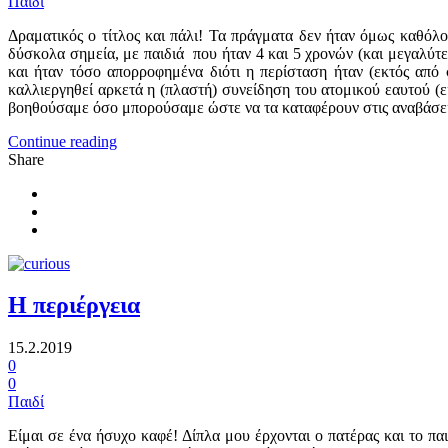
Παιδί
Δραματικός ο τίτλος και πάλι! Τα πράγματα δεν ήταν όμως καθόλ
δύσκολα σημεία, με παιδιά που ήταν 4 και 5 χρονών (και μεγαλύτε
και ήταν τόσο απορροφημένα διότι η περίσταση ήταν (εκτός από σ
καλλιεργηθεί αρκετά η (πλαστή) συνείδηση του ατομικού εαυτού (ε
βοηθούσαμε όσο μπορούσαμε ώστε να τα καταφέρουν στις αναβάσεις
Continue reading
Share
Η περιέργεια
15.2.2019
0
0
Παιδί
Είμαι σε ένα ήσυχο καφέ! Δίπλα μου έρχονται ο πατέρας και το παι