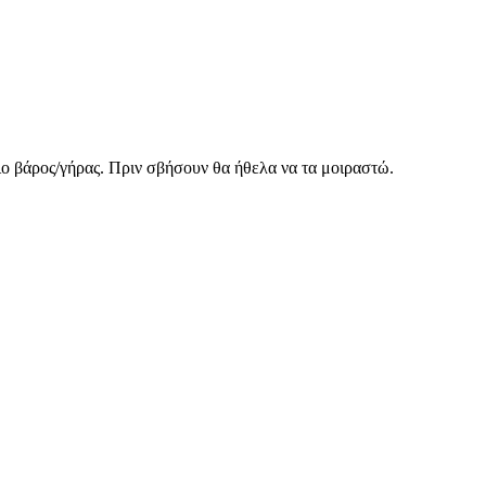
ο βάρος/γήρας. Πριν σβήσουν θα ήθελα να τα μοιραστώ.