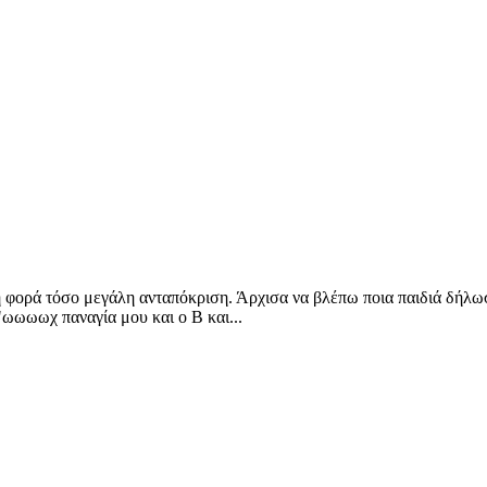
 φορά τόσο μεγάλη ανταπόκριση. Άρχισα να βλέπω ποια παιδιά δήλω
"ωωωωχ παναγία μου και ο Β και...