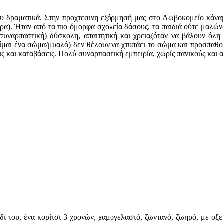
ου δραματικά. Στην προχτεσινη εξόρμησή μας στο Λωβοκομείο κάναμε
ρα). Ήταν από τα πιο όμορφα σχολεία δάσους, τα παιδιά ούτε μαλών
υναρπαστική) δύσκολη, απαιτητική και χρειαζόταν να βάλουν όλη τ
ίμαι ένα σώμα/μυαλό) δεν θέλουν να χτυπάει το σώμα και προσπαθού
 και καταβάσεις. Πολύ συναρπαστική εμπειρία, χωρίς πανικούς και 
δί του, ένα κορίτσι 3 χρονών, χαμογελαστό, ζωντανό, ζωηρό, με οξε