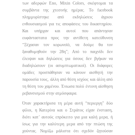
των αδερφών Eno, Μixin Colors, σκέφτομαι τα
συμβάντα της χτεσινής ημέρας. Το facebook
πλημμυρίστηκε από εκδηλώσεις άγριου
ενθουσιασμού για τις αποφάσεις του δικαστηρίου.
Και υπήρχαν και αυτοί που απάντησαν
ευφάνταστατα προς την αντίθετη κατεύθυνση
“Ξέχασαν τον κορωνοϊό, να δούμε θα τον
ξαναθυμηθούν την 28η”; Από το παιχνίδι δεν
έλειψαν και δηλώσεις για όσους δεν βγήκαν να
διαδηλώσουν (οι ασυμπτωματικοί). Οι διάφορες
ομάδες προσπάθησαν να κάνουν αισθητή την
παρουσία τους, άλλη από θέση ισχύος και άλλη από
τη θέση του χαμένου. Ένιωσα πολύ έντονη αίσθηση
ρεβανσισμού στην ατμόσφαιρα.
Όταν χαρακτήρισα τη μέρα αυτή “περιεργη” δύο
φίλοι, η Κατερίνα και ο Στράτος είχαν ένσταση,
διότι κατ’ αυτούς επρόκειτο για μια καλή μερα, ή
ίσως για την καλύτερη μερα από την πτώση της
χούντας. Νομίζω μάλιστα ότι σχεδόν ζητούσαν