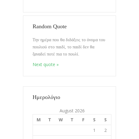
Τελευταία ημερολόγια
Random Quote
Την ημέρα που θα διδάξεις το όνομα του
Mixin Colors
πουλιού στο παιδί, το παιδί δεν θα
08.10.2020
ξαναδεί ποτέ πια το πουλί.
Next quote »
Διαλογισμοί vol.Όλα συμβαινουν
Εδώ
17.9.2020
Ημερολόγιο
Διδάσκοντας το Ζάχο
August 2026
11.8.2020
M
T
W
T
F
S
S
1
2
Διαλογισμοί vol. Που συμβαίνει η