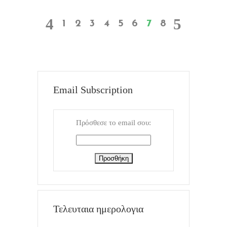
1
2
3
4
5
6
7
8
Email Subscription
Πρόσθεσε το email σου:
Τελευταια ημερολογια