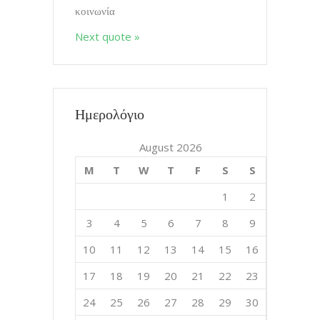
κοινωνία
08.10.2020
Next quote »
Διαλογισμοί vol.Όλα συμβαινουν
Εδώ
17.9.2020
Ημερολόγιο
Διδάσκοντας το Ζάχο
August 2026
11.8.2020
M
T
W
T
F
S
S
1
2
Διαλογισμοί vol. Που συμβαίνει η
3
4
5
6
7
8
9
εμπειρία;
02.8.2020
10
11
12
13
14
15
16
17
18
19
20
21
22
23
Το να γνωριζεις την εμπειρια σε
24
25
26
27
28
29
30
χωρίζει από την εμπειρία