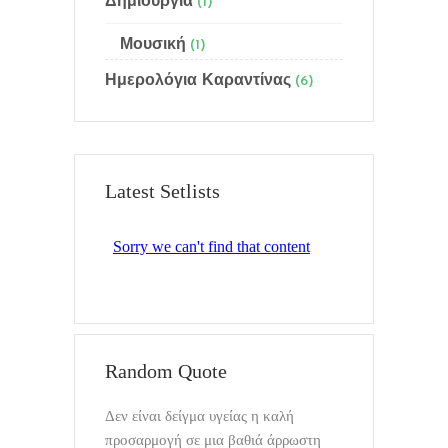
Ποιός είμαι
Δημιουργία
(1)
Γίνε μέλος
Μουσική
(1)
Ημερολόγια Καραντίνας
(6)
Email Subscription
Sitemap
Latest Setlists
Αναζήτηση
Τελευταία ημερολόγια
Random Quote
Δεν είναι δείγμα υγείας η καλή
προσαρμογή σε μια βαθιά άρρωστη
Mixin Colors