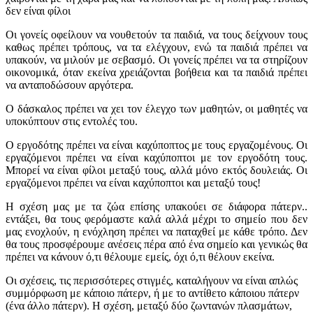
δεν είναι φίλοι
Οι γονείς οφείλουν να νουθετούν τα παιδιά, να τους δείχνουν τους
καθως πρέπει τρόπους, να τα ελέγχουν, ενώ τα παιδιά πρέπει να
υπακούν, να μιλούν με σεβασμό. Οι γονείς πρέπει να τα στηρίζουν
οικονομικά, όταν εκείνα χρειάζονται βοήθεια και τα παιδιά πρέπει
να ανταποδώσουν αργότερα.
Ο δάσκαλος πρέπει να χει τον έλεγχο των μαθητών, οι μαθητές να
υποκύπτουν στις εντολές του.
Ο εργοδότης πρέπει να είναι καχύποπτος με τους εργαζομένους. Οι
εργαζόμενοι πρέπει να είναι καχύποπτοι με τον εργοδότη τους.
Μπορεί να είναι φίλοι μεταξύ τους, αλλά μόνο εκτός δουλειάς. Οι
εργαζόμενοι πρέπει να είναι καχύποπτοι και μεταξύ τους!
Η σχέση μας με τα ζώα επίσης υπακούει σε διάφορα πάτερν..
εντάξει, θα τους φερόμαστε καλά αλλά μέχρι το σημείο που δεν
μας ενοχλούν, η ενόχληση πρέπει να παταχθεί με κάθε τρόπο. Δεν
θα τους προσφέρουμε ανέσεις πέρα από ένα σημείο και γενικώς θα
πρέπει να κάνουν ό,τι θέλουμε εμείς, όχι ό,τι θέλουν εκείνα.
Οι σχέσεις, τις περισσότερες στιγμές, καταλήγουν να είναι απλώς
συμμόρφωση με κάποιο πάτερν, ή με το αντίθετο κάποιου πάτερν
(ένα άλλο πάτερν). Η σχέση, μεταξύ δύο ζωντανών πλασμάτων,