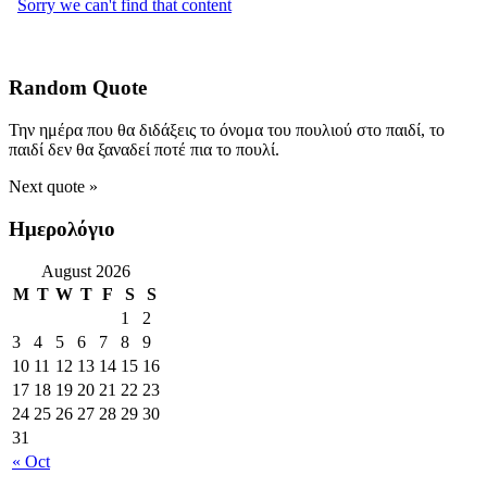
Random Quote
Την ημέρα που θα διδάξεις το όνομα του πουλιού στο παιδί, το
παιδί δεν θα ξαναδεί ποτέ πια το πουλί.
Next quote »
Ημερολόγιο
August 2026
M
T
W
T
F
S
S
1
2
3
4
5
6
7
8
9
10
11
12
13
14
15
16
17
18
19
20
21
22
23
24
25
26
27
28
29
30
31
« Oct