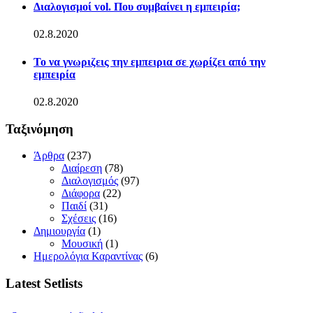
Διαλογισμοί vol. Που συμβαίνει η εμπειρία;
02.8.2020
Το να γνωριζεις την εμπειρια σε χωρίζει από την
εμπειρία
02.8.2020
Ταξινόμηση
Άρθρα
(237)
Διαίρεση
(78)
Διαλογισμός
(97)
Διάφορα
(22)
Παιδί
(31)
Σχέσεις
(16)
Δημιουργία
(1)
Μουσική
(1)
Ημερολόγια Καραντίνας
(6)
Latest Setlists