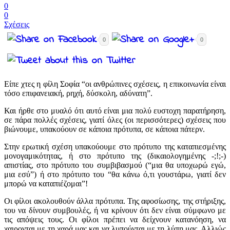
0
0
Σχέσεις
0
0
Είπε χτες η φίλη Σοφία “οι ανθρώπινες σχέσεις, η επικοινωνία είναι
τόσο επιφανειακή, ρηχή, δύσκολη, αδύνατη”.
Και ήρθε στο μυαλό ότι αυτό είναι μια πολύ ευστοχη παρατήρηση,
σε πάρα πολλές σχέσεις, γιατί όλες (οι περισσότερες) σχέσεις που
βιώνουμε, υπακούουν σε κάποια πρότυπα, σε κάποια πάτερν.
Στην ερωτική σχέση υπακούουμε στο πρότυπο της καταπιεσμένης
μονογαμικότητας, ή στο πρότυπο της (δικαιολογημένης -;!;-)
απιστίας, στο πρότυπο του συμβιβασμού (“μια θα υποχωρώ εγώ,
μια εσύ”) ή στο πρότυπο του “θα κάνω ό,τι γουστάρω, γιατί δεν
μπορώ να καταπιέζομαι”!
Οι φίλοι ακολουθούν άλλα πρότυπα. Της αφοσίωσης, της στήριξης,
του να δίνουν συμβουλές, ή να κρίνουν ότι δεν είναι σύμφωνο με
τις απόψεις τους. Οι φίλοι πρέπει να δείχνουν κατανόηση, να
χαιρονται με τη χαρά μας και να λυπούνται με τη λύπη μας. Αλλιώς