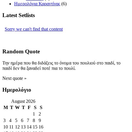
Ημερολόγια Καραντίνας
(6)
Latest Setlists
Random Quote
Την ημέρα που θα διδάξεις το όνομα του πουλιού στο παιδί, το
παιδί δεν θα ξαναδεί ποτέ πια το πουλί.
Next quote »
Ημερολόγιο
August 2026
M
T
W
T
F
S
S
1
2
3
4
5
6
7
8
9
10
11
12
13
14
15
16