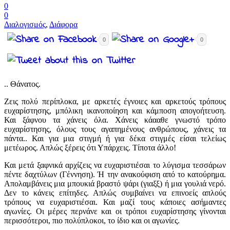
0
0
Διαλογισμός
,
Διάφορα
0
0
.. Θάνατος.
Ζεις πολύ περίπλοκα, με αρκετές έγνοιες και αρκετούς τρόπους
ευχαρίστησης, μπόλικη ικανοποίηση και κάμποση απογοήτευση.
Και ξάφνου τα χάνεις όλα. Χάνεις κάααθε γνωστό τρόπο
ευχαρίστησης, όλους τους αγαπημένους ανθρώπους, χάνεις τα
πάντα.. Και για μια στιγμή ή για δέκα στιγμές είσαι τελείως
μετέωρος. Απλώς ξέρεις ότι Υπάρχεις. Τίποτα άλλο!
Και μετά ξαφνικά αρχίζεις να ευχαριστιέσαι το λύγισμα τεσσάρων
πέντε δαχτύλων (Γέννηση). Ή την ανακούφιση από το κατούρημα.
Απολαμβάνεις μια μπουκιά βραστό ψάρι (γιαξξ) ή μια γουλιά νερό.
Δεν το κάνεις επίτηδες. Απλώς συμβαίνει να επινοείς απλούς
τρόπους να ευχαριστιέσαι. Και μαζί τους κάποιες ασήμαντες
αγωνίες. Οι μέρες περνάνε και οι τρόποι ευχαρίστησης γίνονται
περισσότεροι, πιο πολύπλοκοι, το ίδιο και οι αγωνίες.