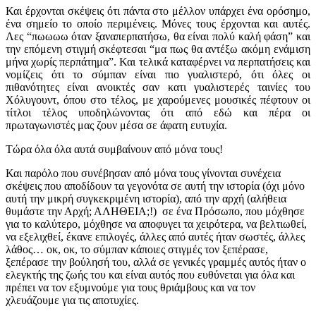
Και έρχονται σκέψεις ότι πάντα στο μέλλον υπάρχει ένα ορόσημο,
ένα σημείο το οποίο περιμένεις. Μόνες τους έρχονται και αυτές.
Λες “πωωωω όταν ξαναπερπατήσω, θα είναι πολύ καλή φάση” και
την επόμενη στιγμή σκέφτεσαι “μα πως θα αντέξω ακόμη ενάμιση
μήνα χωρίς περπάτημα”. Και τελικά καταφέρνει να περπατήσεις και
νομίζεις ότι το σύμπαν είναι πιο γυαλιστερό, ότι όλες οι
πιθανότητες είναι ανοικτές σαν κατι γυαλιστερές ταινίες του
Χόλυγουντ, όπου στο τέλος, με χαρούμενες μουσικές πέφτουν οι
τίτλοι τέλος υποδηλώνοντας ότι από εδώ και πέρα οι
πρωταγωνιστές μας ζουν μέσα σε άφατη ευτυχία.
Τώρα όλα όλα αυτά συμβαίνουν από μόνα τους!
Και παρόλο που συνέβησαν από μόνα τους γίνονται συνέχεια
σκέψεις που αποδίδουν τα γεγονότα σε αυτή την ιστορία (όχι μόνο
αυτή την μικρή συγκεκριμένη ιστορία), από την αρχή (αλήθεια
θυμάστε την Αρχή; ΑΛΗΘΕΙΑ;!) σε ένα Πρόσωπο, που μόχθησε
για το καλύτερο, μόχθησε να αποφυγει τα χειρότερα, να βελτιωθεί,
να εξελιχθεί, έκανε επιλογές, άλλες από αυτές ήταν σωστές, άλλες
λάθος… οκ, οκ, το σύμπαν κάποιες στιγμές τον ξεπέρασε,
ξεπέρασε την βούλησή του, αλλά σε γενικές γραμμές αυτός ήταν ο
ελεγκτής της ζωής του και είναι αυτός που ευθύνεται για όλα και
πρέπει να τον εξυμνούμε για τους θριάμβους και να τον
χλευάζουμε για τις αποτυχίες.