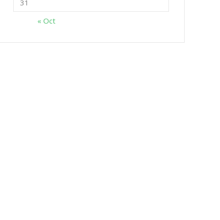
31
« Oct