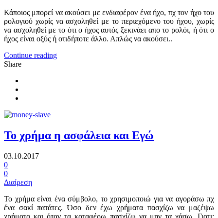
Κάποιος μπορεί να ακούσει με ενδιαφέρον ένα ήχο, πχ τον ήχο του
ρολογιού χωρίς να ασχοληθεί με το περιεχόμενο του ήχου, χωρίς
να ασχοληθεί με το ότι ο ήχος αυτός ξεκινάει απο το ρολόι, ή ότι ο
ήχος είναι οξύς ή οτιδήποτε άλλο. Απλώς να ακούσει..
Continue reading
Share
Το χρήμα η ασφάλεια και Εγώ
03.10.2017
0
0
Διαίρεση
Το χρήμα είναι ένα σύμβολο, το χρησιμοποιώ για να αγοράσω πχ
ένα σακί πατάτες. Όσο δεν έχω χρήματα πασχίζω να μαζέψω
χρήματα και όταν τα καταφέρω πασχίζω να μην τα χάσω. Γιατι;