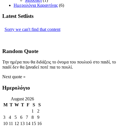
Μουσική
(1)
Ημερολόγια Καραντίνας
(6)
Latest Setlists
Random Quote
Την ημέρα που θα διδάξεις το όνομα του πουλιού στο παιδί, το
παιδί δεν θα ξαναδεί ποτέ πια το πουλί.
Next quote »
Ημερολόγιο
August 2026
M
T
W
T
F
S
S
1
2
3
4
5
6
7
8
9
10
11
12
13
14
15
16