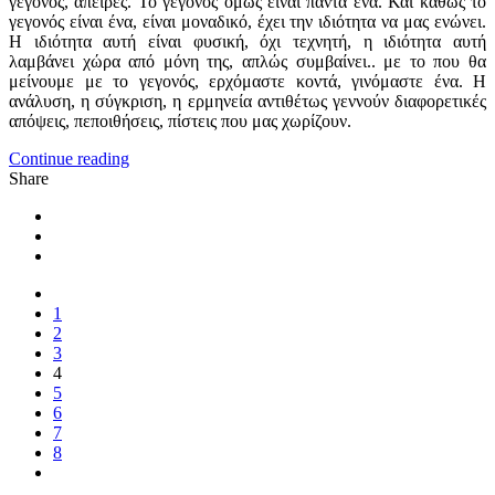
γεγονός, άπειρες. Το γεγονός όμως είναι πάντα ένα. Και καθώς το
γεγονός είναι ένα, είναι μοναδικό, έχει την ιδιότητα να μας ενώνει.
Η ιδιότητα αυτή είναι φυσική, όχι τεχνητή, η ιδιότητα αυτή
λαμβάνει χώρα από μόνη της, απλώς συμβαίνει.. με το που θα
μείνουμε με το γεγονός, ερχόμαστε κοντά, γινόμαστε ένα. H
ανάλυση, η σύγκριση, η ερμηνεία αντιθέτως γεννούν διαφορετικές
απόψεις, πεποιθήσεις, πίστεις που μας χωρίζουν.
Continue reading
Share
1
2
3
4
5
6
7
8