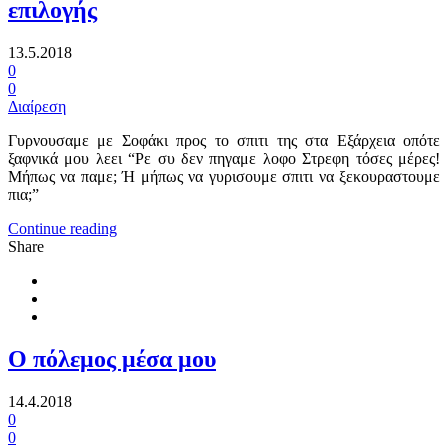
επιλογής
13.5.2018
0
0
Διαίρεση
Γυρνουσαμε με Σοφάκι προς το σπιτι της στα Εξάρχεια οπότε
ξαφνικά μου λεει “Ρε συ δεν πηγαμε λοφο Στρεφη τόσες μέρες!
Mήπως να παμε; Ή μήπως να γυρισουμε σπιτι να ξεκουραστουμε
πια;”
Continue reading
Share
O πόλεμος μέσα μου
14.4.2018
0
0