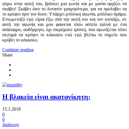
γύρω στην αυλή του, βρίσκει μια γωνία και με μανία αρχίζει να
σκάβει! Σκάβει όσο το δυνατόν γρηγορότερα, για να προλάβει να
το κρύψει πριν τον δουν. Υπάρχει μπόλικη αγωνία, μπόλικο δράμα.
Εντωμεταξύ εγώ είμαι έξω από την αυλή του και τον κοιτάζω, σε
αυτή την αγωνία και μου φαινεται τόσο αστείο (αλλά με ένα
ανάλαφρο, αυθόρμητο, όχι πικρόχολο τρόπο), που αγωνίζεται τόσο
σκληρά να κρύψει το κόκκαλο ενώ εγώ βλέπω το σημείο που
κρύβει το κόκκαλο.
Continue reading
Share
Η βλακεία είναι ακατανίκητη;
15.1.2018
0
0
Διαίρεση