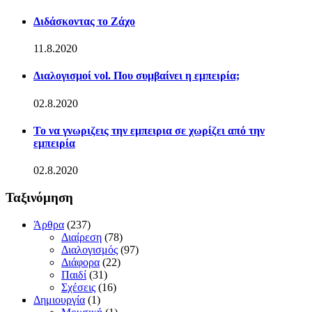
Διδάσκοντας το Ζάχο
11.8.2020
Διαλογισμοί vol. Που συμβαίνει η εμπειρία;
02.8.2020
Το να γνωριζεις την εμπειρια σε χωρίζει από την
εμπειρία
02.8.2020
Ταξινόμηση
Άρθρα
(237)
Διαίρεση
(78)
Διαλογισμός
(97)
Διάφορα
(22)
Παιδί
(31)
Σχέσεις
(16)
Δημιουργία
(1)