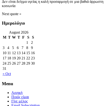
Δεν είναι δείγμα υγείας η καλή προσαρμογή σε μια βαθιά άρρωστη
κοινωνία
Next quote »
Ημερολόγιο
August 2026
M
T
W
T
F
S
S
1
2
3
4
5
6
7
8
9
10
11
12
13
14
15
16
17
18
19
20
21
22
23
24
25
26
27
28
29
30
31
« Oct
Menu
Αρχική
Ποιός είμαι
Γίνε μέλος
Email Subscription