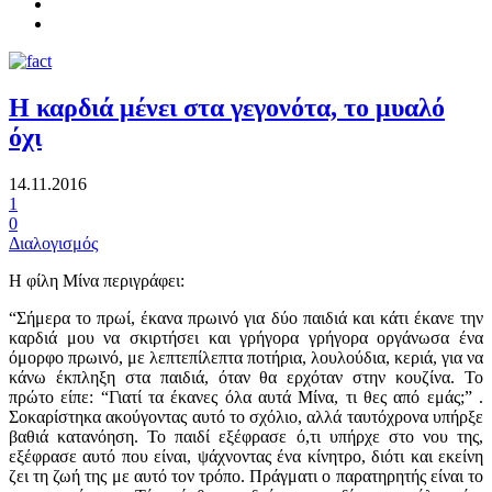
Η καρδιά μένει στα γεγονότα, το μυαλό
όχι
14.11.2016
1
0
Διαλογισμός
Η φίλη Μίνα περιγράφει:
“Σήμερα το πρωί, έκανα πρωινό για δύο παιδιά και κάτι έκανε την
καρδιά μου να σκιρτήσει και γρήγορα γρήγορα οργάνωσα ένα
όμορφο πρωινό, με λεπτεπίλεπτα ποτήρια, λουλούδια, κεριά, για να
κάνω έκπληξη στα παιδιά, όταν θα ερχόταν στην κουζίνα. Το
πρώτο είπε: “Γιατί τα έκανες όλα αυτά Μίνα, τι θες από εμάς;” .
Σοκαρίστηκα ακούγοντας αυτό το σχόλιο, αλλά ταυτόχρονα υπήρξε
βαθιά κατανόηση. Το παιδί εξέφρασε ό,τι υπήρχε στο νου της,
εξέφρασε αυτό που είναι, ψάχνοντας ένα κίνητρο, διότι και εκείνη
ζει τη ζωή της με αυτό τον τρόπο. Πράγματι ο παρατηρητής είναι το