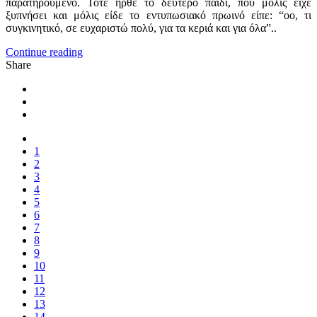
παρατηρούμενο. Τότε ήρθε το δεύτερο παιδί, που μόλις είχε
ξυπνήσει και μόλις είδε το εντυπωσιακό πρωινό είπε: “οο, τι
συγκινητικό, σε ευχαριστώ πολύ, για τα κεριά και για όλα”..
Continue reading
Share
1
2
3
4
5
6
7
8
9
10
11
12
13
14