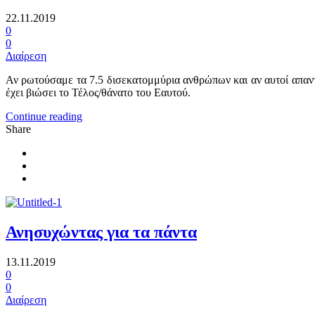
22.11.2019
0
0
Διαίρεση
Αν ρωτούσαμε τα 7.5 δισεκατομμύρια ανθρώπων και αν αυτοί απαντο
έχει βιώσει το Τέλος/θάνατο του Εαυτού.
Continue reading
Share
Ανησυχώντας για τα πάντα
13.11.2019
0
0
Διαίρεση