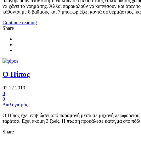
απαγορεύουν στον κόσμο να καπνισει μέσα στους εσωτερικούς χώρους
να χάνει το νόημά της. Άλλοι παρακαλούν να καπνίσουν και όταν τ
κάθονται με 8 βαθμούς και 7 μποφώρ έξω, κοντά σε θερμάστρες, κατ
Continue reading
Share
Ο Πίπος
02.12.2019
0
0
Διαλογισμός
O Πίπος έχει επιβιώσει από παραμονή μέσα σε μηχανή λεωφορείου, 
ταράτσα. Εχει ακομη 3 ζωές. Η πτώση προκάλεσε καταγμα στο πόδι τ
Share