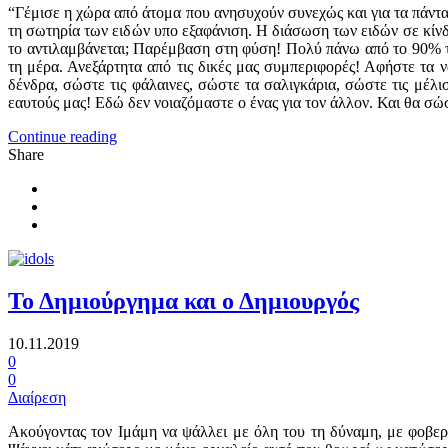
“Γέμισε η χώρα από άτομα που ανησυχούν συνεχώς και για τα πάντα.
τη σωτηρία των ειδών υπο εξαφάνιση. Η διάσωση των ειδών σε κίνδ
το αντιλαμβάνεται; Παρέμβαση στη φύση! Πολύ πάνω από το 90% τ
τη μέρα. Ανεξάρτητα από τις δικές μας συμπεριφορές! Αφήστε τα
δένδρα, σώστε τις φάλαινες, σώστε τα σαλιγκάρια, σώστε τις μέλ
εαυτούς μας! Εδώ δεν νοιαζόμαστε ο ένας για τον άλλον. Και θα σ
Continue reading
Share
Το Δημιούργημα και ο Δημιουργός
10.11.2019
0
0
Διαίρεση
Ακούγοντας τον Ιμάμη να ψάλλει με όλη του τη δύναμη, με φοβερ