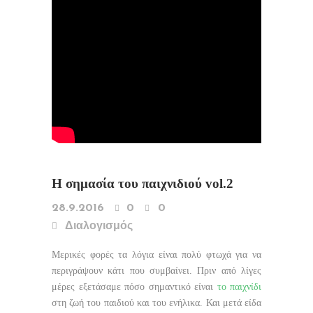
Η σημασία του παιχνιδιού vol.2
28.9.2016
0
0
Διαλογισμός
Μερικές φορές τα λόγια είναι πολύ φτωχά για να
περιγράψουν κάτι που συμβαίνει. Πριν από λίγες
μέρες εξετάσαμε πόσο σημαντικό είναι
το παιχνίδι
στη ζωή του παιδιού και του ενήλικα. Και μετά είδα