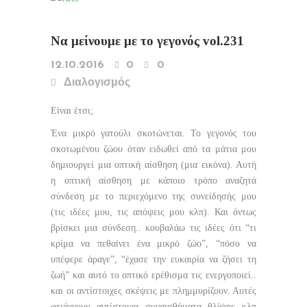
Να μείνουμε με το γεγονός vol.231
12.10.2016
0
0
Διαλογισμός
Είναι έτσι;
Ένα μικρό γατούλι σκοτώνεται. Το γεγονός του
σκοτωμένου ζώου όταν ειδωθεί από τα μάτια μου
δημιουργεί μια οπτική αίσθηση (μια εικόνα). Αυτή
η οπτική αίσθηση με κάποιο τρόπο αναζητά
σύνδεση με το περιεχόμενο της συνείδησής μου
(τις ιδέες μου, τις απόψεις μου κλπ). Και όντως
βρίσκει μια σύνδεση.. κουβαλάω τις ιδέες ότι “τι
κρίμα να πεθαίνει ένα μικρό ζώο”, “πόσο να
υπέφερε άραγε”, “έχασε την ευκαιρία να ζήσει τη
ζωή” και αυτό το οπτικό ερέθισμα τις ενεργοποιεί..
και
οι αντίστοιχες σκέψεις με πλημμυρίζουν. Αυτές
φτιάχνουν αντίστοιχα συναισθήματα θλίψης κλπ