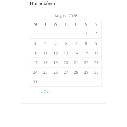
Ημερολόγιο
Διδάσκοντας το Ζάχο
August 2026
11.8.2020
M
T
W
T
F
S
S
1
2
Διαλογισμοί vol. Που συμβαίνει η
εμπειρία;
3
4
5
6
7
8
9
02.8.2020
10
11
12
13
14
15
16
17
18
19
20
21
22
23
Το να γνωριζεις την εμπειρια σε
24
25
26
27
28
29
30
χωρίζει από την εμπειρία
31
02.8.2020
« Oct
Copyrights 2016 ©
JorgeKapa.gr