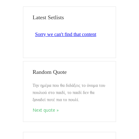
Αναζήτηση
Latest Setlists
Τελευταία ημερολόγια
Random Quote
Την ημέρα που θα διδάξεις το όνομα του
Mixin Colors
πουλιού στο παιδί, το παιδί δεν θα
08.10.2020
ξαναδεί ποτέ πια το πουλί.
Next quote »
Διαλογισμοί vol.Όλα συμβαινουν
Εδώ
17.9.2020