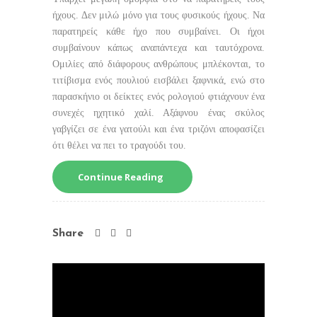
ήχους. Δεν μιλώ μόνο για τους φυσικούς ήχους. Να
παρατηρείς κάθε ήχο που συμβαίνει. Οι ήχοι
συμβαίνουν κάπως αναπάντεχα και ταυτόχρονα.
Ομιλίες από διάφορους ανθρώπους μπλέκονται, το
τιτίβισμα ενός πουλιού εισβάλει ξαφνικά, ενώ στο
παρασκήνιο οι δείκτες ενός ρολογιού φτιάχνουν ένα
συνεχές ηχητικό χαλί. Αξάφνου ένας σκύλος
γαβγίζει σε ένα γατούλι και ένα τριζόνι αποφασίζει
ότι θέλει να πει το τραγούδι του.
Continue Reading
Share